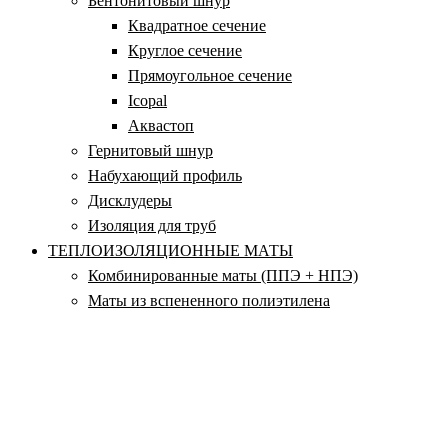
Бентонитовый шнур
Квадратное сечение
Круглое сечение
Прямоугольное сечение
Icopal
Аквастоп
Гернитовый шнур
Набухающий профиль
Дисклудеры
Изоляция для труб
ТЕПЛОИЗОЛЯЦИОННЫЕ МАТЫ
Комбинированные маты (ППЭ + НПЭ)
Маты из вспененного полиэтилена
Маты из газовспененного полиэтилена
Маты из крошки полиэтилена
Самоклеящиеся теплоизоляционные полотна
Стандартные теплоизоляционные полотна
Фольгированные теплоизоляционные полотна