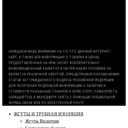
ОПЛАТА ТОЛЬКО ПО БЕЗНАЛИЧНОМУ РАСЧЁТУ
ВОЗМОЖНА ОТСРОЧКА ПЛАТЕЖА
С НДС, БЕЗ НДС (ЭКСПОРТ)
РАБОТА С ГОС. ЗАКАЗОМ (213/44 ФЗ)
ОБРАЩАЕМ ВАШЕ ВНИМАНИЕ НА ТО, ЧТО ДАННЫЙ ИНТЕРНЕТ-
САЙТ, А ТАКЖЕ ВСЯ ИНФОРМАЦИЯ О ТОВАРАХ И ЦЕНАХ,
ПРЕДОСТАВЛЕННАЯ НА НЁМ, НОСИТ ИСКЛЮЧИТЕЛЬНО
ИНФОРМАЦИОННЫЙ ХАРАКТЕР И НИ ПРИ КАКИХ УСЛОВИЯХ НЕ
ЯВЛЯЕТСЯ ПУБЛИЧНОЙ ОФЕРТОЙ, ОПРЕДЕЛЯЕМОЙ ПОЛОЖЕНИЯМИ
СТАТЬИ 437 ГРАЖДАНСКОГО КОДЕКСА РОССИЙСКОЙ ФЕДЕРАЦИИ.
ДЛЯ ПОЛУЧЕНИЯ ПОДРОБНОЙ ИНФОРМАЦИИ О НАЛИЧИИ И
СТОИМОСТИ УКАЗАННЫХ ТОВАРОВ И (ИЛИ) УСЛУГ, ПОЖАЛУЙСТА,
ОБРАЩАЙТЕСЬ К МЕНЕДЖЕРУ САЙТА С ПОМОЩЬЮ СПЕЦИАЛЬНОЙ
ФОРМЫ СВЯЗИ ИЛИ ПО ЭЛЕКТРОННОЙ ПОЧТЕ
ЖГУТЫ И ТРУБНАЯ ИЗОЛЯЦИЯ
Жгуты Вилатерм