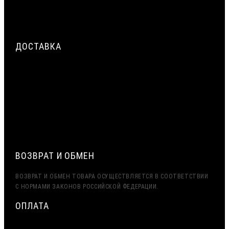
ТРЁХСЛОЙНАЯ СИСТЕМА ГЕРМЕТИЗАЦИИ МОНТАЖНОГО
ШВА ОКНА: НАРУЖНЫЙ, ЦЕНТРАЛЬНЫЙ, ВНУТРЕННИЙ СЛОЙ
ДОСТАВКА
СРОЧНАЯ ДОСТАВКА ПО МОСКВЕ И МО — ДО 2 ЧАСОВ.
ДОСТАВКА ТК ПЭК, ДЕЛОВЫЕ ЛИНИИ
ЭКСПОРТ (ДОСТАВКА В КАЗАХСТАН, УЗБЕКИСТАН,
БЕЛАРУСЬ И ДРУГИЕ СТРАНЫ СНГ)
ВОЗВРАТ И ОБМЕН
ВОЗВРАТ И ОБМЕН ТОВАРА ОСУЩЕСТВЛЯЕТСЯ В СООТВЕТСТВИИ
С НОРМАМИ ЗАКОНОВ РОССИЙСКОЙ ФЕДЕРАЦИИ.
ОПЛАТА
МИНИМАЛЬНАЯ СУММА ЗАКАЗА — 7500 РУБЛЕЙ