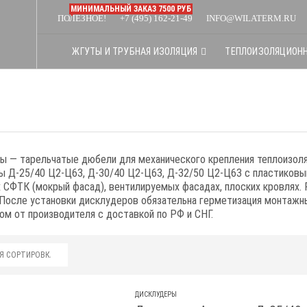
МИНИМАЛЬНЫЙ ЗАКАЗ 7500 РУБ
ПОЛЕЗНОЕ!
+7 (495) 162-21-49
INFO@WILATERM.RU
ЖГУТЫ И ТРУБНАЯ ИЗОЛЯЦИЯ
ТЕПЛОИЗОЛЯЦИОН
 — тарельчатые дюбели для механического крепления теплоизоляц
ы Д-25/40 Ц2-Ц63, Д-30/40 Ц2-Ц63, Д-32/50 Ц2-Ц63 с пластиков
 СФТК (мокрый фасад), вентилируемых фасадах, плоских кровлях. Р
 После установки дисклудеров обязательна герметизация монтажн
ом от производителя с доставкой по РФ и СНГ.
ДИСКЛУДЕРЫ