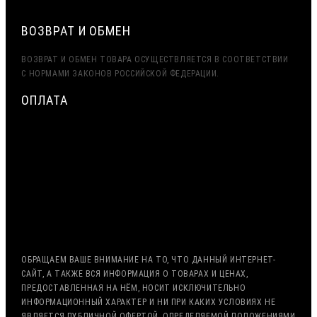
ВОЗВРАТ И ОБМЕН
ВОЗВРАТ И ОБМЕН ТОВАРА ОСУЩЕСТВЛЯЕТСЯ В СООТВЕТСТВИИ
С НОРМАМИ ЗАКОНОВ РОССИЙСКОЙ ФЕДЕРАЦИИ.
ОПЛАТА
МИНИМАЛЬНАЯ СУММА ЗАКАЗА — 7500 РУБЛЕЙ
ОПЛАТА ТОЛЬКО ПО БЕЗНАЛИЧНОМУ РАСЧЁТУ
ВОЗМОЖНА ОТСРОЧКА ПЛАТЕЖА
С НДС, БЕЗ НДС (ЭКСПОРТ)
РАБОТА С ГОС. ЗАКАЗОМ (213/44 ФЗ)
ОБРАЩАЕМ ВАШЕ ВНИМАНИЕ НА ТО, ЧТО ДАННЫЙ ИНТЕРНЕТ-
САЙТ, А ТАКЖЕ ВСЯ ИНФОРМАЦИЯ О ТОВАРАХ И ЦЕНАХ,
ПРЕДОСТАВЛЕННАЯ НА НЁМ, НОСИТ ИСКЛЮЧИТЕЛЬНО
ИНФОРМАЦИОННЫЙ ХАРАКТЕР И НИ ПРИ КАКИХ УСЛОВИЯХ НЕ
ЯВЛЯЕТСЯ ПУБЛИЧНОЙ ОФЕРТОЙ, ОПРЕДЕЛЯЕМОЙ ПОЛОЖЕНИЯМИ