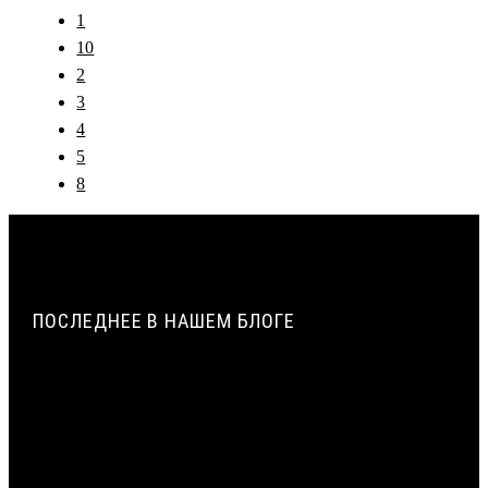
1
10
2
3
4
5
8
ПОСЛЕДНЕЕ В НАШЕМ БЛОГЕ
ПАРОПРОНИЦАЕМОСТЬ И СОПРОТИВЛЕНИЕ
ПАРОПРОНИЦАНИЮ ЖГУТОВ ИЗ ПЕНОПОЛИЭТИЛЕНА |
ВИЛАТЕРМ
ИСТОРИЯ СОЗДАНИЯ И ПРИМЕНЕНИЯ УПЛОТНИТЕЛЬНЫХ