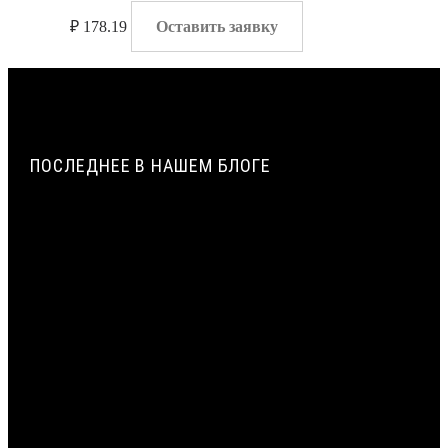
₽
178.19
Оставить заявку
ПОСЛЕДНЕЕ В НАШЕМ БЛОГЕ
ИСТОРИЯ СОЗДАНИЯ И ПРИМЕНЕНИЯ УПЛОТНИТЕЛЬНЫХ
ЖГУТОВ ИЗ ПЕНОПОЛИЭТИЛЕНА В СТРОИТЕЛЬСТВЕ |
ВИЛАТЕРМ
ТЕХНОЛОГИЯ ЭКСТРУЗИИ ПЕНОПОЛИЭТИЛЕНА: ОТ
ГРАНУЛЫ ДО ЖГУТА | ВИЛАТЕРМ
ЦЕНТРАЛЬНЫЙ СЛОЙ МОНТАЖНОГО ШВА: ПРИМЕНЕНИЕ
ЖГУТА ВИЛАТЕРМ КАК ТЕПЛОИЗОЛЯЦИОННОГО
ЗАПОЛНЕНИЯ
ТРЁХСЛОЙНАЯ СИСТЕМА ГЕРМЕТИЗАЦИИ МОНТАЖНОГО