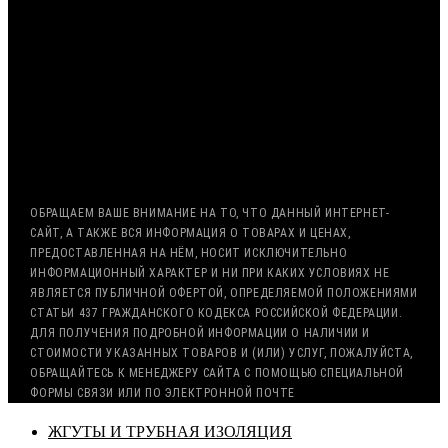
МИНИМАЛЬНАЯ СУММА ЗАКАЗА — 7500 РУБЛЕЙ
ОПЛАТА ТОЛЬКО ПО БЕЗНАЛИЧНОМУ РАСЧЁТУ
ВОЗМОЖНА ОТСРОЧКА ПЛАТЕЖА
С НДС, БЕЗ НДС (ЭКСПОРТ)
РАБОТА С ГОС. ЗАКАЗОМ (213/44 ФЗ)
ОБРАЩАЕМ ВАШЕ ВНИМАНИЕ НА ТО, ЧТО ДАННЫЙ ИНТЕРНЕТ-
САЙТ, А ТАКЖЕ ВСЯ ИНФОРМАЦИЯ О ТОВАРАХ И ЦЕНАХ,
ПРЕДОСТАВЛЕННАЯ НА НЁМ, НОСИТ ИСКЛЮЧИТЕЛЬНО
ИНФОРМАЦИОННЫЙ ХАРАКТЕР И НИ ПРИ КАКИХ УСЛОВИЯХ НЕ
ЯВЛЯЕТСЯ ПУБЛИЧНОЙ ОФЕРТОЙ, ОПРЕДЕЛЯЕМОЙ ПОЛОЖЕНИЯМИ
СТАТЬИ 437 ГРАЖДАНСКОГО КОДЕКСА РОССИЙСКОЙ ФЕДЕРАЦИИ.
ДЛЯ ПОЛУЧЕНИЯ ПОДРОБНОЙ ИНФОРМАЦИИ О НАЛИЧИИ И
СТОИМОСТИ УКАЗАННЫХ ТОВАРОВ И (ИЛИ) УСЛУГ, ПОЖАЛУЙСТА,
ОБРАЩАЙТЕСЬ К МЕНЕДЖЕРУ САЙТА С ПОМОЩЬЮ СПЕЦИАЛЬНОЙ
ФОРМЫ СВЯЗИ ИЛИ ПО ЭЛЕКТРОННОЙ ПОЧТЕ
ЖГУТЫ И ТРУБНАЯ ИЗОЛЯЦИЯ