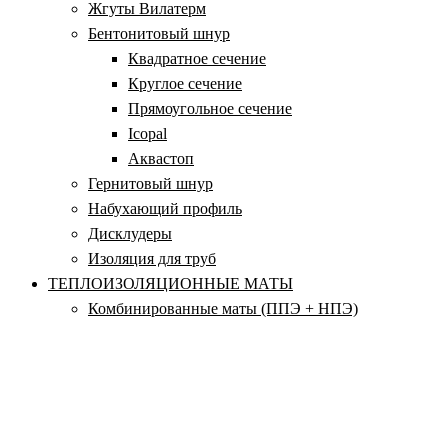
Жгуты Вилатерм
Бентонитовый шнур
Квадратное сечение
Круглое сечение
Прямоугольное сечение
Icopal
Аквастоп
Гернитовый шнур
Набухающий профиль
Дисклудеры
Изоляция для труб
ТЕПЛОИЗОЛЯЦИОННЫЕ МАТЫ
Комбинированные маты (ППЭ + НПЭ)
Маты из вспененного полиэтилена
Маты из газовспененного полиэтилена
Маты из крошки полиэтилена
Самоклеящиеся теплоизоляционные полотна
Стандартные теплоизоляционные полотна