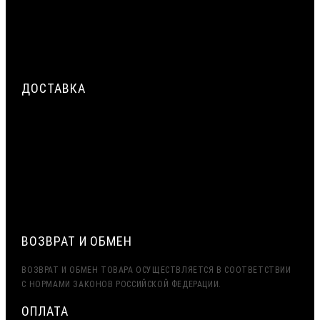
ШВА ОКНА: НАРУЖНЫЙ, ЦЕНТРАЛЬНЫЙ, ВНУТРЕННИЙ СЛОЙ
ДЕФОРМАЦИОННЫЙ ШОВ В БЕТОННЫХ ПОЛАХ
ПРОМЫШЛЕННЫХ ЗДАНИЙ: РАСЧЁТ И УСТРОЙСТВО
ДОСТАВКА
СРОЧНАЯ ДОСТАВКА ПО МОСКВЕ И МО — ДО 2 ЧАСОВ.
ДОСТАВКА ТК ПЭК, ДЕЛОВЫЕ ЛИНИИ
ЭКСПОРТ (ДОСТАВКА В КАЗАХСТАН, УЗБЕКИСТАН,
БЕЛАРУСЬ И ДРУГИЕ СТРАНЫ СНГ)
ВОЗВРАТ И ОБМЕН
ВОЗВРАТ И ОБМЕН ТОВАРА ОСУЩЕСТВЛЯЕТСЯ В СООТВЕТСТВИИ
С НОРМАМИ ЗАКОНОВ РОССИЙСКОЙ ФЕДЕРАЦИИ.
ОПЛАТА