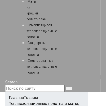
Маты
из
крошки
полиэтилена
Самоклеящиеся
теплоизоляционные
полотна
Стандартные
теплоизоляционные
полотна
Фольгированные
теплоизоляционные
полотна
Search
Главная
Товары
Теплиозоляционные полотна и маты
,