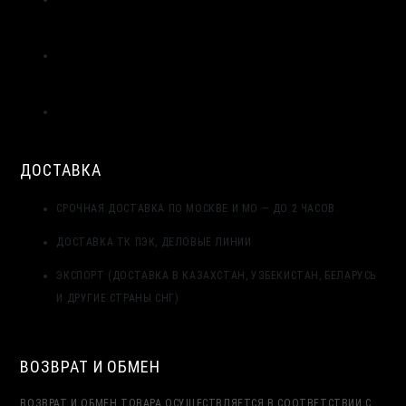
ДО ЖГУТА | ВИЛАТЕРМ
ЦЕНТРАЛЬНЫЙ СЛОЙ МОНТАЖНОГО ШВА: ПРИМЕНЕНИЕ
ЖГУТА ВИЛАТЕРМ КАК ТЕПЛОИЗОЛЯЦИОННОГО ЗАПОЛНЕНИЯ
ТРЁХСЛОЙНАЯ СИСТЕМА ГЕРМЕТИЗАЦИИ МОНТАЖНОГО ШВА
ОКНА: НАРУЖНЫЙ, ЦЕНТРАЛЬНЫЙ, ВНУТРЕННИЙ СЛОЙ
ДОСТАВКА
СРОЧНАЯ ДОСТАВКА ПО МОСКВЕ И МО — ДО 2 ЧАСОВ.
ДОСТАВКА ТК ПЭК, ДЕЛОВЫЕ ЛИНИИ
ЭКСПОРТ (ДОСТАВКА В КАЗАХСТАН, УЗБЕКИСТАН, БЕЛАРУСЬ
И ДРУГИЕ СТРАНЫ СНГ)
ВОЗВРАТ И ОБМЕН
ВОЗВРАТ И ОБМЕН ТОВАРА ОСУЩЕСТВЛЯЕТСЯ В СООТВЕТСТВИИ С