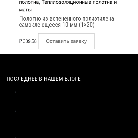
полотна
,
Теплиозоляционные полотна и
маты
Полотно из вспененного полиэтилена
самоклеющееся 10 мм (1×20)
Оставить заявку
₽
339.58
ПОСЛЕДНЕЕ В НАШЕМ БЛОГЕ
ПАРОПРОНИЦАЕМОСТЬ И СОПРОТИВЛЕНИЕ ПАРОПРОНИЦАНИЮ
ЖГУТОВ ИЗ ПЕНОПОЛИЭТИЛЕНА | ВИЛАТЕРМ
ИСТОРИЯ СОЗДАНИЯ И ПРИМЕНЕНИЯ УПЛОТНИТЕЛЬНЫХ
ЖГУТОВ ИЗ ПЕНОПОЛИЭТИЛЕНА В СТРОИТЕЛЬСТВЕ |
ВИЛАТЕРМ
ТЕХНОЛОГИЯ ЭКСТРУЗИИ ПЕНОПОЛИЭТИЛЕНА: ОТ ГРАНУЛЫ