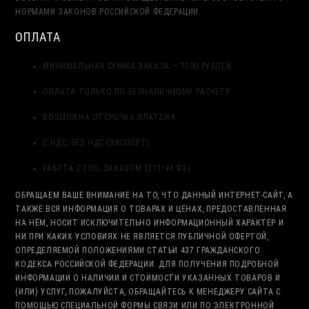
НОРМАМИ ЗАКОНОВ РОССИЙСКОЙ ФЕДЕРАЦИИ.
ОПЛАТА
МИНИМАЛЬНАЯ СУММА ЗАКАЗА — 7500 РУБЛЕЙ
ОПЛАТА ТОЛЬКО ПО БЕЗНАЛИЧНОМУ РАСЧЁТУ
ВОЗМОЖНА ОТСРОЧКА ПЛАТЕЖА
С НДС, БЕЗ НДС (ЭКСПОРТ)
РАБОТА С ГОС. ЗАКАЗОМ (213/44 ФЗ)
ОБРАЩАЕМ ВАШЕ ВНИМАНИЕ НА ТО, ЧТО ДАННЫЙ ИНТЕРНЕТ-САЙТ, А
ТАКЖЕ ВСЯ ИНФОРМАЦИЯ О ТОВАРАХ И ЦЕНАХ, ПРЕДОСТАВЛЕННАЯ
НА НЁМ, НОСИТ ИСКЛЮЧИТЕЛЬНО ИНФОРМАЦИОННЫЙ ХАРАКТЕР И
НИ ПРИ КАКИХ УСЛОВИЯХ НЕ ЯВЛЯЕТСЯ ПУБЛИЧНОЙ ОФЕРТОЙ,
ОПРЕДЕЛЯЕМОЙ ПОЛОЖЕНИЯМИ СТАТЬИ 437 ГРАЖДАНСКОГО
КОДЕКСА РОССИЙСКОЙ ФЕДЕРАЦИИ. ДЛЯ ПОЛУЧЕНИЯ ПОДРОБНОЙ
ИНФОРМАЦИИ О НАЛИЧИИ И СТОИМОСТИ УКАЗАННЫХ ТОВАРОВ И
(ИЛИ) УСЛУГ, ПОЖАЛУЙСТА, ОБРАЩАЙТЕСЬ К МЕНЕДЖЕРУ САЙТА С
ПОМОЩЬЮ СПЕЦИАЛЬНОЙ ФОРМЫ СВЯЗИ ИЛИ ПО ЭЛЕКТРОННОЙ