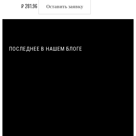
₽
281.96
Оставить заявку
ПОСЛЕДНЕЕ В НАШЕМ БЛОГЕ
ГОРЮЧЕСТЬ ВСПЕНЕННОГО ПОЛИЭТИЛЕНА: ГРУППА
ГОРЮЧЕСТИ Г4, МЕТОДЫ СНИЖЕНИЯ ГОРЮЧЕСТИ |
ВИЛАТЕРМ
ПАРОПРОНИЦАЕМОСТЬ И СОПРОТИВЛЕНИЕ
ПАРОПРОНИЦАНИЮ ЖГУТОВ ИЗ ПЕНОПОЛИЭТИЛЕНА |
ВИЛАТЕРМ
ИСТОРИЯ СОЗДАНИЯ И ПРИМЕНЕНИЯ УПЛОТНИТЕЛЬНЫХ
ЖГУТОВ ИЗ ПЕНОПОЛИЭТИЛЕНА В СТРОИТЕЛЬСТВЕ |
ВИЛАТЕРМ