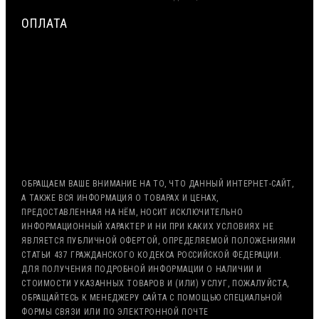
ОПЛАТА
МИНИМАЛЬНАЯ СУММА ЗАКАЗА — 7500 РУБЛЕЙ
ОПЛАТА ТОЛЬКО ПО БЕЗНАЛИЧНОМУ РАСЧЁТУ
ВОЗМОЖНА ОТСРОЧКА ПЛАТЕЖА
С НДС, БЕЗ НДС (ЭКСПОРТ)
РАБОТА С ГОС. ЗАКАЗОМ (213/44 ФЗ)
ОБРАЩАЕМ ВАШЕ ВНИМАНИЕ НА ТО, ЧТО ДАННЫЙ ИНТЕРНЕТ-САЙТ,
А ТАКЖЕ ВСЯ ИНФОРМАЦИЯ О ТОВАРАХ И ЦЕНАХ,
ПРЕДОСТАВЛЕННАЯ НА НЁМ, НОСИТ ИСКЛЮЧИТЕЛЬНО
ИНФОРМАЦИОННЫЙ ХАРАКТЕР И НИ ПРИ КАКИХ УСЛОВИЯХ НЕ
ЯВЛЯЕТСЯ ПУБЛИЧНОЙ ОФЕРТОЙ, ОПРЕДЕЛЯЕМОЙ ПОЛОЖЕНИЯМИ
СТАТЬИ 437 ГРАЖДАНСКОГО КОДЕКСА РОССИЙСКОЙ ФЕДЕРАЦИИ.
ДЛЯ ПОЛУЧЕНИЯ ПОДРОБНОЙ ИНФОРМАЦИИ О НАЛИЧИИ И
СТОИМОСТИ УКАЗАННЫХ ТОВАРОВ И (ИЛИ) УСЛУГ, ПОЖАЛУЙСТА,
ОБРАЩАЙТЕСЬ К МЕНЕДЖЕРУ САЙТА С ПОМОЩЬЮ СПЕЦИАЛЬНОЙ
ФОРМЫ СВЯЗИ ИЛИ ПО ЭЛЕКТРОННОЙ ПОЧТЕ