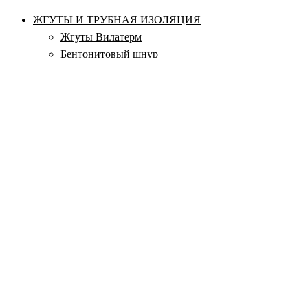
ЖГУТЫ И ТРУБНАЯ ИЗОЛЯЦИЯ
Жгуты Вилатерм
Бентонитовый шнур
Квадратное сечение
Круглое сечение
Прямоугольное сечение
Icopal
Аквастоп
Гернитовый шнур
Набухающий профиль
Дисклудеры
Изоляция для труб
ТЕПЛОИЗОЛЯЦИОННЫЕ МАТЫ
Комбинированные маты (ППЭ + НПЭ)
Маты из вспененного полиэтилена
Маты из газовспененного полиэтилена
Маты из крошки полиэтилена