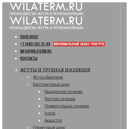
ПОЛЕЗНОЕ!
+7 (495) 162-21-49
МИНИМАЛЬНЫЙ ЗАКАЗ 7500 РУБ
INFO@WILATERM.RU
КОНТАКТЫ
ЖГУТЫ И ТРУБНАЯ ИЗОЛЯЦИЯ
Жгуты Вилатерм
Бентонитовый шнур
Квадратное сечение
Круглое сечение
Прямоугольное сечение
Icopal
Аквастоп
Гернитовый шнур