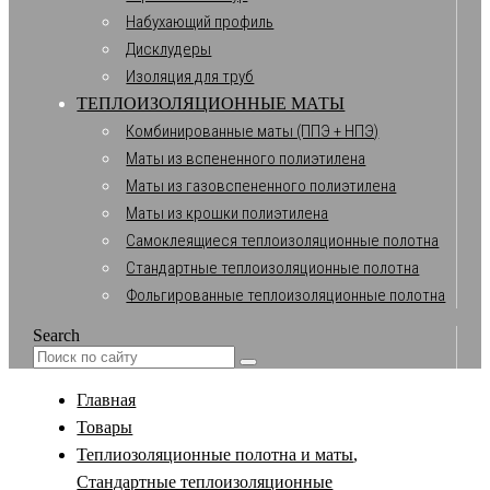
Набухающий профиль
Дисклудеры
Изоляция для труб
ТЕПЛОИЗОЛЯЦИОННЫЕ МАТЫ
Комбинированные маты (ППЭ + НПЭ)
Маты из вспененного полиэтилена
Маты из газовспененного полиэтилена
Маты из крошки полиэтилена
Самоклеящиеся теплоизоляционные полотна
Стандартные теплоизоляционные полотна
Фольгированные теплоизоляционные полотна
Search
Главная
Товары
Теплиозоляционные полотна и маты
,
Стандартные теплоизоляционные