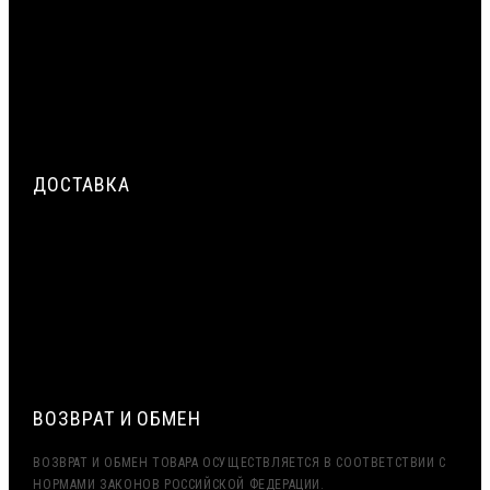
ТЕХНОЛОГИЯ ЭКСТРУЗИИ ПЕНОПОЛИЭТИЛЕНА: ОТ
ГРАНУЛЫ ДО ЖГУТА | ВИЛАТЕРМ
ЦЕНТРАЛЬНЫЙ СЛОЙ МОНТАЖНОГО ШВА: ПРИМЕНЕНИЕ
ЖГУТА ВИЛАТЕРМ КАК ТЕПЛОИЗОЛЯЦИОННОГО
ЗАПОЛНЕНИЯ
ДОСТАВКА
СРОЧНАЯ ДОСТАВКА ПО МОСКВЕ И МО — ДО 2 ЧАСОВ.
ДОСТАВКА ТК ПЭК, ДЕЛОВЫЕ ЛИНИИ
ЭКСПОРТ (ДОСТАВКА В КАЗАХСТАН, УЗБЕКИСТАН, БЕЛАРУСЬ
И ДРУГИЕ СТРАНЫ СНГ)
ВОЗВРАТ И ОБМЕН
ВОЗВРАТ И ОБМЕН ТОВАРА ОСУЩЕСТВЛЯЕТСЯ В СООТВЕТСТВИИ С
НОРМАМИ ЗАКОНОВ РОССИЙСКОЙ ФЕДЕРАЦИИ.