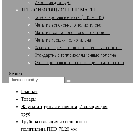
Изоляция для труб
ТЕПЛОИЗОЛЯЦИОННЫЕ МАТЫ
Комбинированные маты (ППЭ + НПЭ)
Маты из вспененного полиэтилена
Маты из газовспененного полиэтилена
Маты из крошки полиэтилена
Самоклеящиеся теплоизоляционные полотна
Стандартные теплоизоляционные полотна
Фольгированные теплоизоляционные полотна
Search
Главная
Товары
Жгуты и трубная изоляция
,
Изоляция для
труб
Трубная изоляция из вспенного
политилена ППЭ 76/20 мм