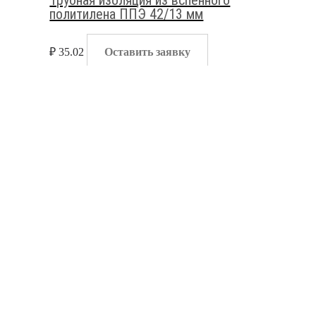
политилена ППЭ 42/13 мм
₽
35.02
Оставить заявку
Жгуты и трубная изоляция
,
Изоляция для труб
Трубная изоляция из вспенного