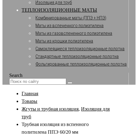
Изоляция для труб
ТЕПЛОИЗОЛЯЦИОННЫЕ МАТЫ
Комбинированные маты (ППЭ + НПЭ)
Маты из вспененного полиэтилена
Маты из газовспененного полиэтилена
Маты из крошки полиэтилена
Самоклеящиеся теплоизоляционные полотна
Стандартные теплоизоляционные полотна
Фольгированные теплоизоляционные полотна
Search
Главная
Товары
Жгуты и трубная изоляция
,
Изоляция для
труб
Трубная изоляция из вспенного
политилена ППЭ 60/20 мм