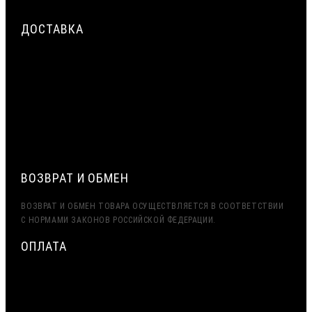
ШВА ОКНА: НАРУЖНЫЙ, ЦЕНТРАЛЬНЫЙ, ВНУТРЕННИЙ СЛОЙ
ДОСТАВКА
СРОЧНАЯ ДОСТАВКА ПО МОСКВЕ И МО — ДО 2 ЧАСОВ.
ДОСТАВКА ТК ПЭК, ДЕЛОВЫЕ ЛИНИИ
ЭКСПОРТ (ДОСТАВКА В КАЗАХСТАН, УЗБЕКИСТАН,
БЕЛАРУСЬ И ДРУГИЕ СТРАНЫ СНГ)
ВОЗВРАТ И ОБМЕН
ВОЗВРАТ И ОБМЕН ТОВАРА ОСУЩЕСТВЛЯЕТСЯ В СООТВЕТСТВИИ
С НОРМАМИ ЗАКОНОВ РОССИЙСКОЙ ФЕДЕРАЦИИ.
ОПЛАТА
МИНИМАЛЬНАЯ СУММА ЗАКАЗА — 7500 РУБЛЕЙ
ОПЛАТА ТОЛЬКО ПО БЕЗНАЛИЧНОМУ РАСЧЁТУ