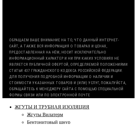
ВОЗМОЖНА ОТСРОЧКА ПЛАТЕЖА
С НДС, БЕЗ НДС (ЭКСПОРТ)
РАБОТА С ГОС. ЗАКАЗОМ (213/44 ФЗ)
ОБРАЩАЕМ ВАШЕ ВНИМАНИЕ НА ТО, ЧТО ДАННЫЙ ИНТЕРНЕТ-
САЙТ, А ТАКЖЕ ВСЯ ИНФОРМАЦИЯ О ТОВАРАХ И ЦЕНАХ,
ПРЕДОСТАВЛЕННАЯ НА НЁМ, НОСИТ ИСКЛЮЧИТЕЛЬНО
ИНФОРМАЦИОННЫЙ ХАРАКТЕР И НИ ПРИ КАКИХ УСЛОВИЯХ НЕ
ЯВЛЯЕТСЯ ПУБЛИЧНОЙ ОФЕРТОЙ, ОПРЕДЕЛЯЕМОЙ ПОЛОЖЕНИЯМИ
СТАТЬИ 437 ГРАЖДАНСКОГО КОДЕКСА РОССИЙСКОЙ ФЕДЕРАЦИИ.
ДЛЯ ПОЛУЧЕНИЯ ПОДРОБНОЙ ИНФОРМАЦИИ О НАЛИЧИИ И
СТОИМОСТИ УКАЗАННЫХ ТОВАРОВ И (ИЛИ) УСЛУГ, ПОЖАЛУЙСТА,
ОБРАЩАЙТЕСЬ К МЕНЕДЖЕРУ САЙТА С ПОМОЩЬЮ СПЕЦИАЛЬНОЙ
ФОРМЫ СВЯЗИ ИЛИ ПО ЭЛЕКТРОННОЙ ПОЧТЕ
ЖГУТЫ И ТРУБНАЯ ИЗОЛЯЦИЯ
Жгуты Вилатерм
Бентонитовый шнур
Квадратное сечение