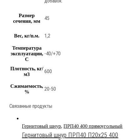
добавок.
Размер
45
сечения, мм
1,2
Вес, кг/п.м.
Температура
-40/+70
эксплуатации,
С
Плотность, кг/
600
м3
Сжимаемость,
20-50
%
Связанные продукты
Гернитовый шнур
,
ПРП40 400 прямоугольный
Гернитовый шнур ПРП40 П20х25 400