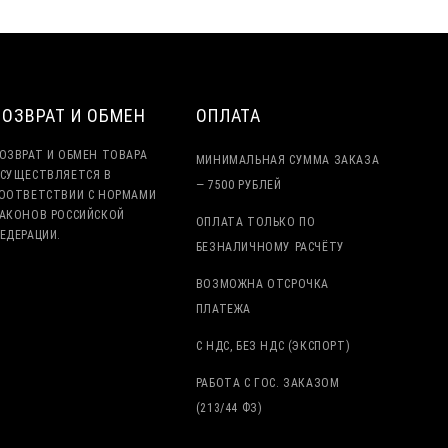
ВОЗВРАТ И ОБМЕН
ОПЛАТА
ОЗВРАТ И ОБМЕН ТОВАРА
МИНИМАЛЬНАЯ СУММА ЗАКАЗА
СУЩЕСТВЛЯЕТСЯ В
— 7500 РУБЛЕЙ
ООТВЕТСТВИИ С НОРМАМИ
АКОНОВ РОССИЙСКОЙ
ОПЛАТА ТОЛЬКО ПО
ЕДЕРАЦИИ.
БЕЗНАЛИЧНОМУ РАСЧЁТУ
ВОЗМОЖНА ОТСРОЧКА
ПЛАТЕЖА
С НДС, БЕЗ НДС (ЭКСПОРТ)
РАБОТА С ГОС. ЗАКАЗОМ
(213/44 ФЗ)