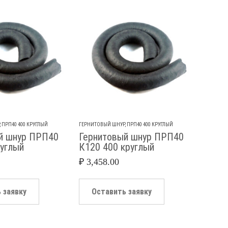
,
ПРП40 400 КРУГЛЫЙ
ГЕРНИТОВЫЙ ШНУР
,
ПРП40 400 КРУГЛЫЙ
ГЕРНИТО
й шнур ПРП40
Гернитовый шнур ПРП40
Герн
руглый
К120 400 круглый
К12 4
₽
3,458.00
₽
45.5
 заявку
Оставить заявку
Ос