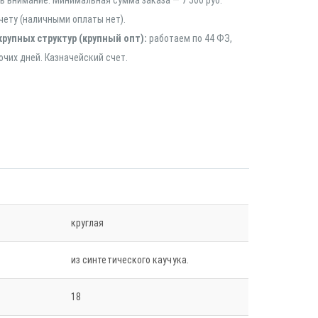
 внимание: Минимальная сумма заказа — 7 500 руб.
чету (наличными оплаты нет).
крупных структур (крупный опт):
работаем по 44 ФЗ,
очих дней. Казначейский счет.
круглая
из синтетического каучука.
18