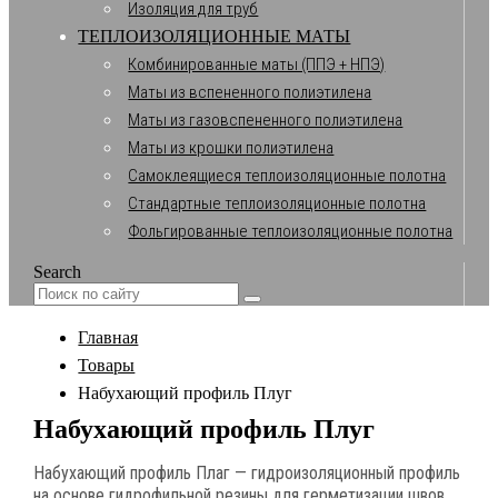
Изоляция для труб
ТЕПЛОИЗОЛЯЦИОННЫЕ МАТЫ
Комбинированные маты (ППЭ + НПЭ)
Маты из вспененного полиэтилена
Маты из газовспененного полиэтилена
Маты из крошки полиэтилена
Самоклеящиеся теплоизоляционные полотна
Стандартные теплоизоляционные полотна
Фольгированные теплоизоляционные полотна
Search
Главная
Товары
Набухающий профиль Плуг
Набухающий профиль Плуг
Набухающий профиль Плаг — гидроизоляционный профиль
на основе гидрофильной резины для герметизации швов