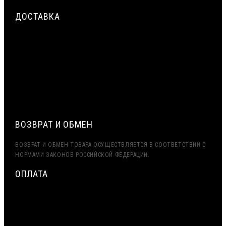
ДОСТАВКА
СРОЧНАЯ ДОСТАВКА ПО МОСКВЕ И МО — ДО 2 ЧАСОВ.
ДОСТАВКА ТК ПЭК, ДЕЛОВЫЕ ЛИНИИ
ЭКСПОРТ (ДОСТАВКА В КАЗАХСТАН, УЗБЕКИСТАН, БЕЛАРУСЬ
И ДРУГИЕ СТРАНЫ СНГ)
ВОЗВРАТ И ОБМЕН
ВОЗВРАТ И ОБМЕН ТОВАРА ОСУЩЕСТВЛЯЕТСЯ В СООТВЕТСТВИИ С
НОРМАМИ ЗАКОНОВ РОССИЙСКОЙ ФЕДЕРАЦИИ.
ОПЛАТА
МИНИМАЛЬНАЯ СУММА ЗАКАЗА — 7500 РУБЛЕЙ
ОПЛАТА ТОЛЬКО ПО БЕЗНАЛИЧНОМУ РАСЧЁТУ