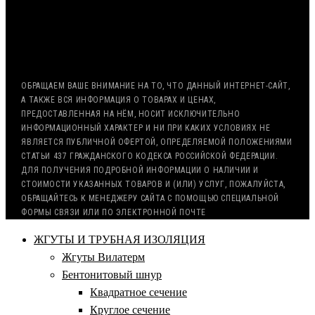
ВОЗМОЖНА ОТСРОЧКА ПЛАТЕЖА
С НДС, БЕЗ НДС (ЭКСПОРТ)
РАБОТА С ГОС. ЗАКАЗОМ (213/44 ФЗ)
ОБРАЩАЕМ ВАШЕ ВНИМАНИЕ НА ТО, ЧТО ДАННЫЙ ИНТЕРНЕТ-САЙТ,
А ТАКЖЕ ВСЯ ИНФОРМАЦИЯ О ТОВАРАХ И ЦЕНАХ,
ПРЕДОСТАВЛЕННАЯ НА НЁМ, НОСИТ ИСКЛЮЧИТЕЛЬНО
ИНФОРМАЦИОННЫЙ ХАРАКТЕР И НИ ПРИ КАКИХ УСЛОВИЯХ НЕ
ЯВЛЯЕТСЯ ПУБЛИЧНОЙ ОФЕРТОЙ, ОПРЕДЕЛЯЕМОЙ ПОЛОЖЕНИЯМИ
СТАТЬИ 437 ГРАЖДАНСКОГО КОДЕКСА РОССИЙСКОЙ ФЕДЕРАЦИИ.
ДЛЯ ПОЛУЧЕНИЯ ПОДРОБНОЙ ИНФОРМАЦИИ О НАЛИЧИИ И
СТОИМОСТИ УКАЗАННЫХ ТОВАРОВ И (ИЛИ) УСЛУГ, ПОЖАЛУЙСТА,
ОБРАЩАЙТЕСЬ К МЕНЕДЖЕРУ САЙТА С ПОМОЩЬЮ СПЕЦИАЛЬНОЙ
ФОРМЫ СВЯЗИ ИЛИ ПО ЭЛЕКТРОННОЙ ПОЧТЕ
ЖГУТЫ И ТРУБНАЯ ИЗОЛЯЦИЯ
Жгуты Вилатерм
Бентонитовый шнур
Квадратное сечение
Круглое сечение