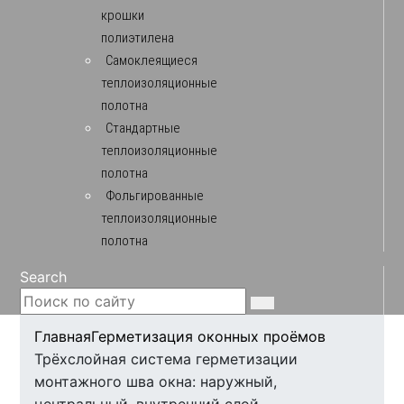
крошки
полиэтилена
Самоклеящиеся
теплоизоляционные
полотна
Стандартные
теплоизоляционные
полотна
Фольгированные
теплоизоляционные
полотна
Search
Главная
Герметизация оконных проёмов
Трёхслойная система герметизации
монтажного шва окна: наружный,