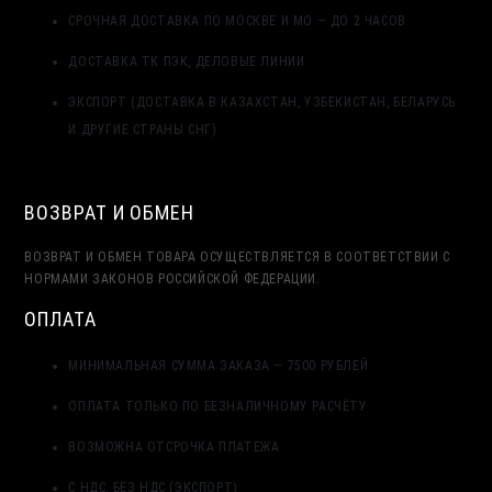
СРОЧНАЯ ДОСТАВКА ПО МОСКВЕ И МО — ДО 2 ЧАСОВ.
ДОСТАВКА ТК ПЭК, ДЕЛОВЫЕ ЛИНИИ
ЭКСПОРТ (ДОСТАВКА В КАЗАХСТАН, УЗБЕКИСТАН, БЕЛАРУСЬ
И ДРУГИЕ СТРАНЫ СНГ)
ВОЗВРАТ И ОБМЕН
ВОЗВРАТ И ОБМЕН ТОВАРА ОСУЩЕСТВЛЯЕТСЯ В СООТВЕТСТВИИ С
НОРМАМИ ЗАКОНОВ РОССИЙСКОЙ ФЕДЕРАЦИИ.
ОПЛАТА
МИНИМАЛЬНАЯ СУММА ЗАКАЗА — 7500 РУБЛЕЙ
ОПЛАТА ТОЛЬКО ПО БЕЗНАЛИЧНОМУ РАСЧЁТУ
ВОЗМОЖНА ОТСРОЧКА ПЛАТЕЖА
С НДС, БЕЗ НДС (ЭКСПОРТ)