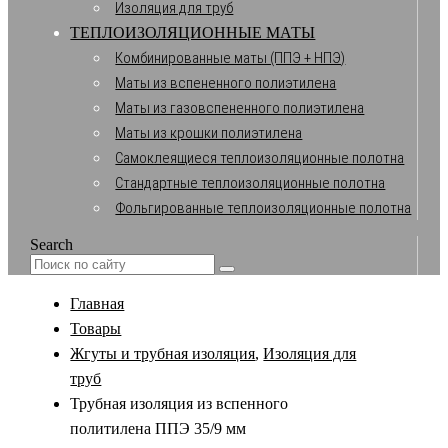
Изоляция для труб
ТЕПЛОИЗОЛЯЦИОННЫЕ МАТЫ
Комбинированные маты (ППЭ + НПЭ)
Маты из вспененного полиэтилена
Маты из газовспененного полиэтилена
Маты из крошки полиэтилена
Самоклеящиеся теплоизоляционные полотна
Стандартные теплоизоляционные полотна
Фольгированные теплоизоляционные полотна
Search
Главная
Товары
Жгуты и трубная изоляция
,
Изоляция для
труб
Трубная изоляция из вспенного
политилена ППЭ 35/9 мм