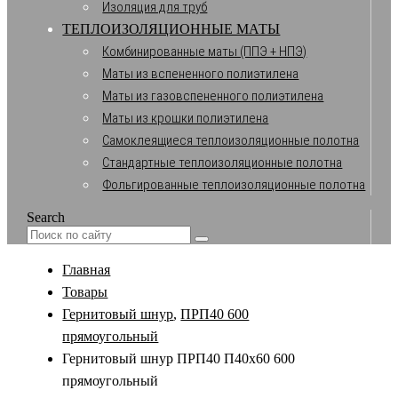
Изоляция для труб
ТЕПЛОИЗОЛЯЦИОННЫЕ МАТЫ
Комбинированные маты (ППЭ + НПЭ)
Маты из вспененного полиэтилена
Маты из газовспененного полиэтилена
Маты из крошки полиэтилена
Самоклеящиеся теплоизоляционные полотна
Стандартные теплоизоляционные полотна
Фольгированные теплоизоляционные полотна
Search
Главная
Товары
Гернитовый шнур
,
ПРП40 600
прямоугольный
Гернитовый шнур ПРП40 П40х60 600
прямоугольный