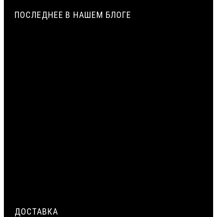
ПОСЛЕДНЕЕ В НАШЕМ БЛОГЕ
ИСТОРИЯ СОЗДАНИЯ И ПРИМЕНЕНИЯ УПЛОТНИТЕЛЬНЫХ
ЖГУТОВ ИЗ ПЕНОПОЛИЭТИЛЕНА В СТРОИТЕЛЬСТВЕ |
ВИЛАТЕРМ
ТЕХНОЛОГИЯ ЭКСТРУЗИИ ПЕНОПОЛИЭТИЛЕНА: ОТ
ГРАНУЛЫ ДО ЖГУТА | ВИЛАТЕРМ
ЦЕНТРАЛЬНЫЙ СЛОЙ МОНТАЖНОГО ШВА: ПРИМЕНЕНИЕ
ЖГУТА ВИЛАТЕРМ КАК ТЕПЛОИЗОЛЯЦИОННОГО
ЗАПОЛНЕНИЯ
ТРЁХСЛОЙНАЯ СИСТЕМА ГЕРМЕТИЗАЦИИ МОНТАЖНОГО
ШВА ОКНА: НАРУЖНЫЙ, ЦЕНТРАЛЬНЫЙ, ВНУТРЕННИЙ СЛОЙ
ДЕФОРМАЦИОННЫЙ ШОВ В БЕТОННЫХ ПОЛАХ
ПРОМЫШЛЕННЫХ ЗДАНИЙ: РАСЧЁТ И УСТРОЙСТВО
ДОСТАВКА