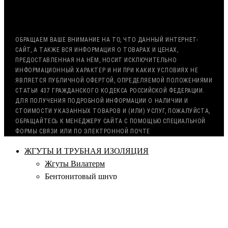
С НДС, БЕЗ НДС (ЭКСПОРТ)
РАБОТА С ГОС. ЗАКАЗОМ (213/44 ФЗ)
ОБРАЩАЕМ ВАШЕ ВНИМАНИЕ НА ТО, ЧТО ДАННЫЙ ИНТЕРНЕТ-
САЙТ, А ТАКЖЕ ВСЯ ИНФОРМАЦИЯ О ТОВАРАХ И ЦЕНАХ,
ПРЕДОСТАВЛЕННАЯ НА НЁМ, НОСИТ ИСКЛЮЧИТЕЛЬНО
ИНФОРМАЦИОННЫЙ ХАРАКТЕР И НИ ПРИ КАКИХ УСЛОВИЯХ НЕ
ЯВЛЯЕТСЯ ПУБЛИЧНОЙ ОФЕРТОЙ, ОПРЕДЕЛЯЕМОЙ ПОЛОЖЕНИЯМИ
СТАТЬИ 437 ГРАЖДАНСКОГО КОДЕКСА РОССИЙСКОЙ ФЕДЕРАЦИИ.
ДЛЯ ПОЛУЧЕНИЯ ПОДРОБНОЙ ИНФОРМАЦИИ О НАЛИЧИИ И
СТОИМОСТИ УКАЗАННЫХ ТОВАРОВ И (ИЛИ) УСЛУГ, ПОЖАЛУЙСТА,
ОБРАЩАЙТЕСЬ К МЕНЕДЖЕРУ САЙТА С ПОМОЩЬЮ СПЕЦИАЛЬНОЙ
ФОРМЫ СВЯЗИ ИЛИ ПО ЭЛЕКТРОННОЙ ПОЧТЕ
ЖГУТЫ И ТРУБНАЯ ИЗОЛЯЦИЯ
Жгуты Вилатерм
Бентонитовый шнур
Квадратное сечение
Круглое сечение
Прямоугольное сечение
Icopal