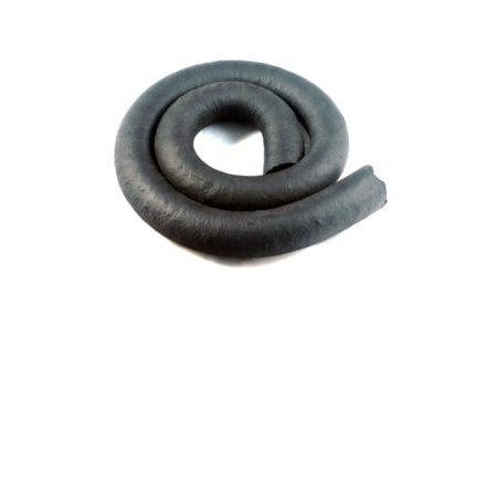
Гернитовый шнур
,
ПРП40 400 круглый
Гернитовый шнур ПРП40 К70 400
круглый
₽
1,080.30
Оставить заявку