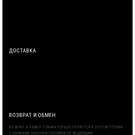
ЦЕНТРАЛЬНЫЙ СЛОЙ МОНТАЖНОГО ШВА: ПРИМЕНЕНИЕ
ЖГУТА ВИЛАТЕРМ КАК ТЕПЛОИЗОЛЯЦИОННОГО
ЗАПОЛНЕНИЯ
ТРЁХСЛОЙНАЯ СИСТЕМА ГЕРМЕТИЗАЦИИ МОНТАЖНОГО
ШВА ОКНА: НАРУЖНЫЙ, ЦЕНТРАЛЬНЫЙ, ВНУТРЕННИЙ СЛОЙ
ДОСТАВКА
СРОЧНАЯ ДОСТАВКА ПО МОСКВЕ И МО — ДО 2 ЧАСОВ.
ДОСТАВКА ТК ПЭК, ДЕЛОВЫЕ ЛИНИИ
ЭКСПОРТ (ДОСТАВКА В КАЗАХСТАН, УЗБЕКИСТАН,
БЕЛАРУСЬ И ДРУГИЕ СТРАНЫ СНГ)
ВОЗВРАТ И ОБМЕН
ВОЗВРАТ И ОБМЕН ТОВАРА ОСУЩЕСТВЛЯЕТСЯ В СООТВЕТСТВИИ
С НОРМАМИ ЗАКОНОВ РОССИЙСКОЙ ФЕДЕРАЦИИ.