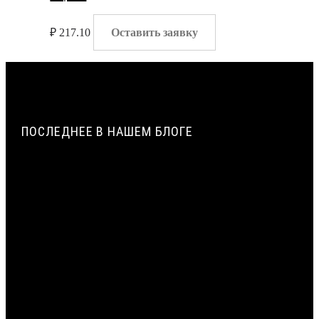
₽
217.10
Оставить заявку
ПОСЛЕДНЕЕ В НАШЕМ БЛОГЕ
ПАРОПРОНИЦАЕМОСТЬ И СОПРОТИВЛЕНИЕ
ПАРОПРОНИЦАНИЮ ЖГУТОВ ИЗ ПЕНОПОЛИЭТИЛЕНА |
ВИЛАТЕРМ
ИСТОРИЯ СОЗДАНИЯ И ПРИМЕНЕНИЯ УПЛОТНИТЕЛЬНЫХ
ЖГУТОВ ИЗ ПЕНОПОЛИЭТИЛЕНА В СТРОИТЕЛЬСТВЕ |
ВИЛАТЕРМ
ТЕХНОЛОГИЯ ЭКСТРУЗИИ ПЕНОПОЛИЭТИЛЕНА: ОТ
ГРАНУЛЫ ДО ЖГУТА | ВИЛАТЕРМ