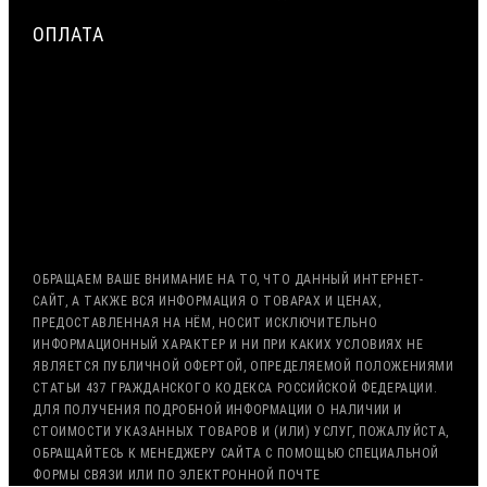
ОПЛАТА
МИНИМАЛЬНАЯ СУММА ЗАКАЗА — 7500 РУБЛЕЙ
ОПЛАТА ТОЛЬКО ПО БЕЗНАЛИЧНОМУ РАСЧЁТУ
ВОЗМОЖНА ОТСРОЧКА ПЛАТЕЖА
С НДС, БЕЗ НДС (ЭКСПОРТ)
РАБОТА С ГОС. ЗАКАЗОМ (213/44 ФЗ)
ОБРАЩАЕМ ВАШЕ ВНИМАНИЕ НА ТО, ЧТО ДАННЫЙ ИНТЕРНЕТ-
САЙТ, А ТАКЖЕ ВСЯ ИНФОРМАЦИЯ О ТОВАРАХ И ЦЕНАХ,
ПРЕДОСТАВЛЕННАЯ НА НЁМ, НОСИТ ИСКЛЮЧИТЕЛЬНО
ИНФОРМАЦИОННЫЙ ХАРАКТЕР И НИ ПРИ КАКИХ УСЛОВИЯХ НЕ
ЯВЛЯЕТСЯ ПУБЛИЧНОЙ ОФЕРТОЙ, ОПРЕДЕЛЯЕМОЙ ПОЛОЖЕНИЯМИ
СТАТЬИ 437 ГРАЖДАНСКОГО КОДЕКСА РОССИЙСКОЙ ФЕДЕРАЦИИ.
ДЛЯ ПОЛУЧЕНИЯ ПОДРОБНОЙ ИНФОРМАЦИИ О НАЛИЧИИ И
СТОИМОСТИ УКАЗАННЫХ ТОВАРОВ И (ИЛИ) УСЛУГ, ПОЖАЛУЙСТА,
ОБРАЩАЙТЕСЬ К МЕНЕДЖЕРУ САЙТА С ПОМОЩЬЮ СПЕЦИАЛЬНОЙ
ФОРМЫ СВЯЗИ ИЛИ ПО ЭЛЕКТРОННОЙ ПОЧТЕ