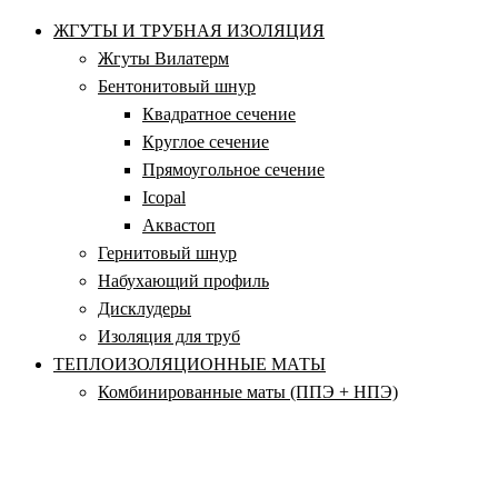
ЖГУТЫ И ТРУБНАЯ ИЗОЛЯЦИЯ
Жгуты Вилатерм
Бентонитовый шнур
Квадратное сечение
Круглое сечение
Прямоугольное сечение
Icopal
Аквастоп
Гернитовый шнур
Набухающий профиль
Дисклудеры
Изоляция для труб
ТЕПЛОИЗОЛЯЦИОННЫЕ МАТЫ
Комбинированные маты (ППЭ + НПЭ)
Маты из вспененного полиэтилена
Маты из газовспененного полиэтилена
Маты из крошки полиэтилена