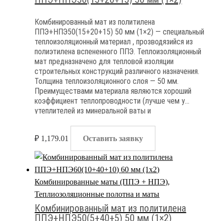
Комбинированный мат из политилена
ППЭ+НПЭ50(15+20+15) 50 мм (1×2) — специальный
теплоизоляционный материал , прозводязийся из
полиэтилена вспененного ППЭ. Теплоизоляционный
мат предназначено для тепловой изоляции
строительных конструкций различного назначения.
Толщина теплоизоляционного слоя — 50 мм.
Преимуществами материала являются хороший
коэффициент теплопроводности (лучше чем у
утеплителей из минеральной ваты и
экструдированного пенополистирола) среди
очевидных недостатоков материала — высокая
₽
1,179.01
Оставить заявку
группа горючести и полная паронепроницаемость
Комбинированные маты (ППЭ + НПЭ)
,
Теплиозоляционные полотна и маты
Комбинированный мат из политилена
ППЭ+НПЭ50(5+40+5) 50 мм (1×2)