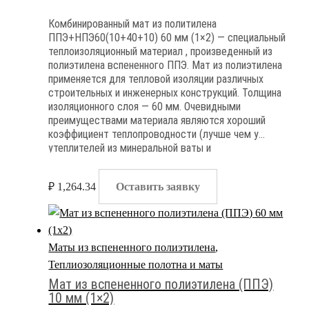
Комбинированный мат из политилена
ППЭ+НПЭ60(10+40+10) 60 мм (1×2) — специальный
теплоизоляционный материал , произведенный из
полиэтилена вспененного ППЭ. Мат из полиэтилена
применяется для тепловой изоляции различных
строительных и инженерных конструкций. Толщина
изоляционного слоя — 60 мм. Очевидными
преимуществами материала являются хороший
коэффициент теплопроводности (лучше чем у
утеплителей из минеральной ваты и
экструдированного пенополистирола) , очевидными
недостатками материала являются высокая группа
₽
1,264.34
Оставить заявку
горючести и полная паронепроницаемость
Маты из вспененного полиэтилена
,
Теплиозоляционные полотна и маты
Мат из вспененного полиэтилена (ППЭ)
10 мм (1×2)