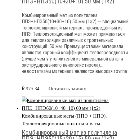
ППЭ+НПЭ50(10+30+10) 50 мм (1×2)
Комбинированный мат из политилена
ППЭ+НПЭ50(10+30+10) 50 мм (1×2) — специальный
теплоизоляционный материал , произведенный из
ППЭ. Теплоизоляционный мат может применяться
для теплоизоляции различных строительных
конструкций. 50 мм. Преимуществами материала
являются хороший коэффициент теплопроводности
(лучше чем у утеплителей из минеральной ваты и
экструдированного пенополистирола)
недостатками материала являются высокая группа
горючести и полная паронепроницаемость
₽
975.34
Оставить заявку
Комбинированные маты (ППЭ + НПЭ)
,
Теплиозоляционные полотна и маты
Комбинированный мат из политилена
ППЭ+НПЭ50(15+20+15) 50 мм (1×2)