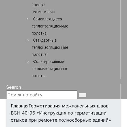
крошки
полиэтилена
Самоклеящиеся
теплоизоляционные
полотна
Стандартные
теплоизоляционные
полотна
Фольгированные
теплоизоляционные
полотна
Search
Главная
Герметизация межпанельных швов
ВСН 40-96 «Инструкция по герметизации
стыков при ремонте полносборных зданий»