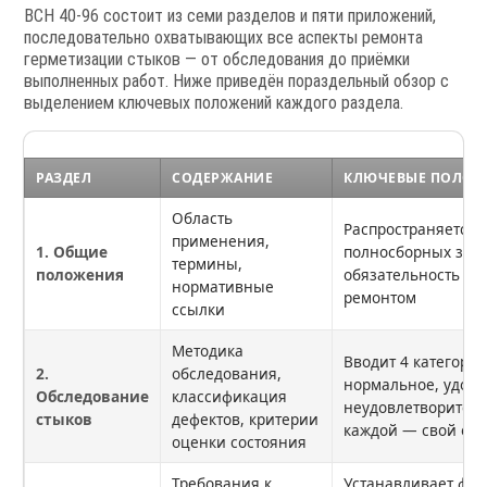
ВСН 40-96 состоит из семи разделов и пяти приложений,
последовательно охватывающих все аспекты ремонта
герметизации стыков — от обследования до приёмки
выполненных работ. Ниже приведён пораздельный обзор с
выделением ключевых положений каждого раздела.
РАЗДЕЛ
СОДЕРЖАНИЕ
КЛЮЧЕВЫЕ ПОЛОЖ
Область
Распространяется 
применения,
1. Общие
полносборных зда
термины,
положения
обязательность об
нормативные
ремонтом
ссылки
Методика
Вводит 4 категории
2.
обследования,
нормальное, удовл
Обследование
классификация
неудовлетворитель
стыков
дефектов, критерии
каждой — свой об
оценки состояния
Требования к
Устанавливает фи