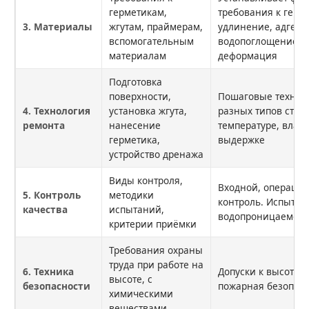
герметикам,
требования к герм
3. Материалы
жгутам, праймерам,
удлинение, адгезия
вспомогательным
водопоглощение, п
материалам
деформация
Подготовка
поверхности,
Пошаговые технол
4. Технология
установка жгута,
разных типов стык
ремонта
нанесение
температуре, влаж
герметика,
выдержке
устройство дренажа
Виды контроля,
Входной, операци
5. Контроль
методики
контроль. Испытан
качества
испытаний,
водопроницаемост
критерии приёмки
Требования охраны
труда при работе на
6. Техника
Допуски к высотны
высоте, с
безопасности
пожарная безопасн
химическими
веществами