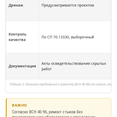
Дренаж
Предусматривается проектом
с
у
о
1
в
Контроль
По СП 70.13330, выборочный
и
качества
и
в
А
Акты освидетельствования скрытых
с
Документация
работ
п
и
Таблица 3. Отличия требований к ремонту (ВСН 40-96) от нового строит
ВАЖНО
Согласно ВСН 40-96, ремонт стыков без