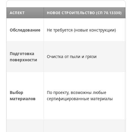
АСПЕКТ
НОВОЕ СТРОИТЕЛЬСТВО (СП 70.13330)
Р
О
Обследование
Не требуется (новые конструкции)
с
о
П
Подготовка
м
Очистка от пыли и грязи
поверхности
к
с
С
с
м
Выбор
По проекту, возможны любые
П
материалов
сертифицированные материалы
м
п
с
О
в