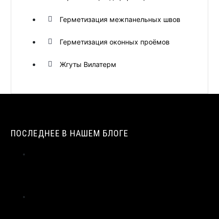
Герметизация межпанельных швов
Герметизация оконных проёмов
Жгуты Вилатерм
ПОСЛЕДНЕЕ В НАШЕМ БЛОГЕ
ГОРЮЧЕСТЬ ВСПЕНЕННОГО ПОЛИЭТИЛЕНА: ГРУППА
ГОРЮЧЕСТИ Г4, МЕТОДЫ СНИЖЕНИЯ ГОРЮЧЕСТИ |
ВИЛАТЕРМ
ПАРОПРОНИЦАЕМОСТЬ И СОПРОТИВЛЕНИЕ
ПАРОПРОНИЦАНИЮ ЖГУТОВ ИЗ ПЕНОПОЛИЭТИЛЕНА |