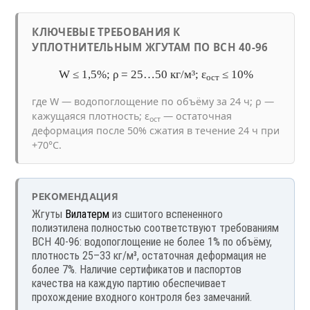
КЛЮЧЕВЫЕ ТРЕБОВАНИЯ К
УПЛОТНИТЕЛЬНЫМ ЖГУТАМ ПО ВСН 40-96
W ≤ 1,5%; ρ = 25…50 кг/м³; ε
≤ 10%
ост
где W — водопоглощение по объёму за 24 ч; ρ —
кажущаяся плотность; ε
— остаточная
ост
деформация после 50% сжатия в течение 24 ч при
+70°C.
РЕКОМЕНДАЦИЯ
Жгуты
Вилатерм
из сшитого вспененного
полиэтилена полностью соответствуют требованиям
ВСН 40-96: водопоглощение не более 1% по объёму,
плотность 25–33 кг/м³, остаточная деформация не
более 7%. Наличие сертификатов и паспортов
качества на каждую партию обеспечивает
прохождение входного контроля без замечаний.