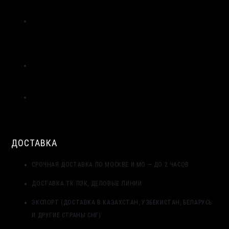
ВИЛАТЕРМ
ИСТОРИЯ СОЗДАНИЯ И ПРИМЕНЕНИЯ УПЛОТНИТЕЛЬНЫХ
ЖГУТОВ ИЗ ПЕНОПОЛИЭТИЛЕНА В СТРОИТЕЛЬСТВЕ |
ВИЛАТЕРМ
ТЕХНОЛОГИЯ ЭКСТРУЗИИ ПЕНОПОЛИЭТИЛЕНА: ОТ
ГРАНУЛЫ ДО ЖГУТА | ВИЛАТЕРМ
ЦЕНТРАЛЬНЫЙ СЛОЙ МОНТАЖНОГО ШВА: ПРИМЕНЕНИЕ
ЖГУТА ВИЛАТЕРМ КАК ТЕПЛОИЗОЛЯЦИОННОГО
ЗАПОЛНЕНИЯ
ДОСТАВКА
СРОЧНАЯ ДОСТАВКА ПО МОСКВЕ И МО — ДО 2 ЧАСОВ.
ДОСТАВКА ТК ПЭК, ДЕЛОВЫЕ ЛИНИИ
ЭКСПОРТ (ДОСТАВКА В КАЗАХСТАН, УЗБЕКИСТАН, БЕЛАРУСЬ
И ДРУГИЕ СТРАНЫ СНГ)