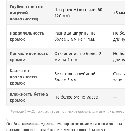
Глубина шва (от
По проекту (типовые: 60–
лицевой
±5 мм
120 мм)
поверхности)
Параллельность
Разница ширины не
Не более
кромок
более 3 мм на 1 п.м.
длину ш
Прямолинейность
Отклонение не более 2
Не более
кромки
мм на 1 п.м.
длину
Качество
Без сколов глубиной
Сколы д
поверхности
более 5 мм
заполня
кромок
Влажность бетона
Не более 5% по массе
—
кромок
Таблица 1 — Допуски на геометрические параметры межпанельного шва (
Особое внимание уделяется
параллельности кромок
: при
разнице ширины шва более 5 мм на длине 1 м жгут