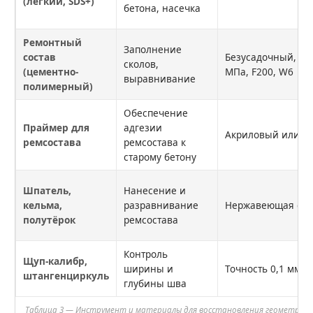
(лёгкий, SDS+)
бетона, насечка
Ремонтный
Заполнение
состав
Безусадочный, адг
сколов,
(цементно-
МПа, F200, W6
выравнивание
полимерный)
Обеспечение
Праймер для
адгезии
Акриловый или э
ремсостава
ремсостава к
старому бетону
Шпатель,
Нанесение и
кельма,
разравнивание
Нержавеющая ста
полутёрок
ремсостава
Контроль
Щуп-калибр,
ширины и
Точность 0,1 мм
штангенциркуль
глубины шва
Таблица 3 — Инструмент и материалы для восстановления геометрии