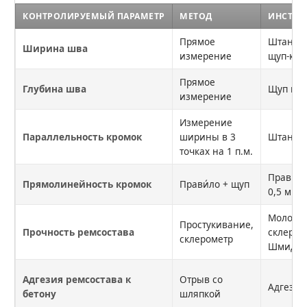
КОНТРОЛИРУЕМЫЙ ПАРАМЕТР
МЕТОД
ИНСТРУ
Прямое
Штанген
Ширина шва
измерение
щуп-кал
Прямое
Глубина шва
Щуп гл
измерение
Измерение
Параллельность кромок
ширины в 3
Штанге
точках на 1 п.м.
Прави́ло
Прямолинейность кромок
Прави́ло + щуп
0,5 мм
Молоток
Простукивание,
Прочность ремсостава
склером
склерометр
Шмидта
Адгезия ремсостава к
Отрыв со
Адгезим
бетону
шляпкой