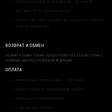
СРОЧНАЯ ДОСТАВКА ПО МОСКВЕ И МО — ДО 2 ЧАСОВ.
ДОСТАВКА ТК ПЭК, ДЕЛОВЫЕ ЛИНИИ
ЭКСПОРТ (ДОСТАВКА В КАЗАХСТАН, УЗБЕКИСТАН, БЕЛАРУСЬ
И ДРУГИЕ СТРАНЫ СНГ)
ВОЗВРАТ И ОБМЕН
ВОЗВРАТ И ОБМЕН ТОВАРА ОСУЩЕСТВЛЯЕТСЯ В СООТВЕТСТВИИ С
НОРМАМИ ЗАКОНОВ РОССИЙСКОЙ ФЕДЕРАЦИИ.
ОПЛАТА
МИНИМАЛЬНАЯ СУММА ЗАКАЗА — 7500 РУБЛЕЙ
ОПЛАТА ТОЛЬКО ПО БЕЗНАЛИЧНОМУ РАСЧЁТУ
ВОЗМОЖНА ОТСРОЧКА ПЛАТЕЖА
С НДС, БЕЗ НДС (ЭКСПОРТ)