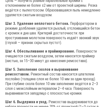
Цель — получить ровные параллельные кромки с
отклонением не более ±2 мм от проектной ширины. Резка
ведётся с пылеотсосом. Образовавшаяся пыль немедленно
удаляется сжатым воздухом.
Шаг 3. Удаление неплотного бетона.
Перфоратором в
режиме долбления удаляется рыхлый, отслоившийся бетон
с кромок и дна шва. Критерий достаточности: при
простукивании молотком поверхность издаёт звонкий звук
(глухой — признак скрытых пустот).
Шаг 4. Обеспыливание и праймирование.
Поверхности
очищаются сжатым воздухом, затем наносится праймер
(кистью, за 15–30 минут до нанесения ремсостава).
Шаг 5. Заполнение сколов и выравнивание
ремсоставом.
Ремонтный состав наносится шпателем
послойно (толщина слоя не более 10 мм за один проход).
При глубине скола более 10 мм заполнение ведётся в 2–3
слоя с межслойным интервалом 2–4 часа. Поверхность
выравнивается заподлицо с плоскостью кромки.
Шаг 6. Выдержка и уход.
Ремсостав выдерживается до
набора прочности не менее 70% от проектной (1–3 суток в