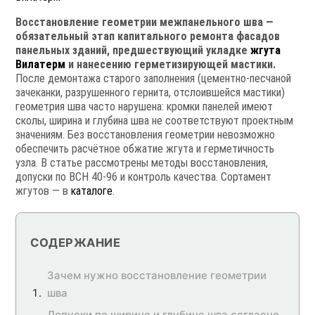
Восстановление геометрии межпанельного шва —
обязательный этап капитального ремонта фасадов
панельных зданий, предшествующий укладке
жгута
Вилатерм
и нанесению герметизирующей мастики.
После демонтажа старого заполнения (цементно-песчаной
зачеканки, разрушенного гернита, отслоившейся мастики)
геометрия шва часто нарушена: кромки панелей имеют
сколы, ширина и глубина шва не соответствуют проектным
значениям. Без восстановления геометрии невозможно
обеспечить расчётное обжатие жгута и герметичность
узла. В статье рассмотрены методы восстановления,
допуски по ВСН 40-96 и контроль качества. Сортамент
жгутов — в
каталоге
.
СОДЕРЖАНИЕ
Зачем нужно восстановление геометрии
шва
Допуски по ширине и глубине шва согласно