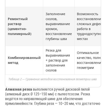
Заполнение
Возможность
Ремонтный
сколов,
восстановления
раствор
выравнивание
сложных дефекто
(цементно-
кромок,
работа в
полимерный)
восстановление
труднодоступных
глубины шва
местах
Резка для
Оптимальное
выравнивания
Комбинированный
качество, полное
+ раствор для
метод
восстановление
заполнения
геометрии
сколов
Таблица 2 — Сравнение методов восстановления геометрии шва
Алмазная резка
выполняется ручной дисковой пилой
(алмазный диск Ø 125–150 мм) с пылеотсосом. Резка
ведётся по направляющей шине для обеспечения
прямолинейности. Глубина реза — 10–20 мм, что достаточно