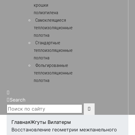
крошки
полиэтилена
Самоклеящиеся
теплоизоляционные
полотна
Стандартные
теплоизоляционные
полотна
Фольгированные
теплоизоляционные
полотна
Search
Главная
Жгуты Вилатерм
Восстановление геометрии межпанельного