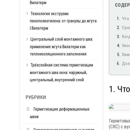
Вилатерм
СОДЕ
Технология экструзии
Что
пенополиэтилена: от гранулы до жгута
Сра
| Вилатерм
Ког
Центральный слой монтажного шва:
Эко
применение жгута Вилатерм как
теплоизоляционного заполнения
Хим
Дол
Трёхслойная система герметизации
монтажного шва окна: наружный,
центральный, внутренний слой
1. Чт
РУБРИКИ
Герметизация деформационных
швов
Гернитовый
(СКС) с ву
Герметизация межпанельных швов