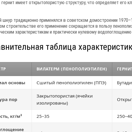
, гернит имеет открытопористую структуру, что определяет его к
й шнур традиционно применялся в советском домостроении 1970–1
ом строительстве его применение сокращается в пользу пенополи
ическим характеристикам и практически нулевому водопоглощению
авнительная таблица характеристи
ЕТР
ВИЛАТЕРМ (ПЕНОПОЛИЭТИЛЕН)
ГЕРНИ
иал основы
Сшитый пенополиэтилен (ППЭ)
Бутади
Закрытопористая (ячейки
ура пор
Откры
изолированы)
сть, кг/м³
25–35
250–4
оглощение