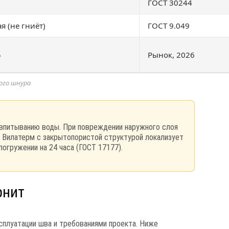
ГОСТ 30244
я (не гниёт)
ГОСТ 9.049
5
Рынок, 2026
ого шнура
 впитыванию воды. При повреждении наружного слоя
. Вилатерм с закрытопористой структурой локализует
огружении на 24 часа (ГОСТ 17177).
рнит
плуатации шва и требованиями проекта. Ниже