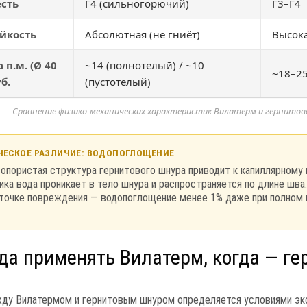
сть
Г4 (сильногорючий)
Г3–Г4
йкость
Абсолютная (не гниёт)
Высока
 п.м. (Ø 40
~14 (полнотелый) / ~10
~18–2
б.
(пустотелый)
1 — Сравнение физико-механических характеристик Вилатерм и гернитов
ЧЕСКОЕ РАЗЛИЧИЕ: ВОДОПОГЛОЩЕНИЕ
опористая структура гернитового шнура приводит к капиллярному
ика вода проникает в тело шнура и распространяется по длине шва
 точке повреждения — водопоглощение менее 1% даже при полном п
гда применять Вилатерм, когда — ге
ду Вилатермом и гернитовым шнуром определяется условиями экс