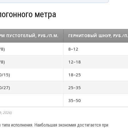
погонного метра
РМ ПУСТОТЕЛЫЙ, РУБ./П.М.
ГЕРНИТОВЫЙ ШНУР, РУБ./П
/8)
8–12
/8)
12–18
0/15)
18–25
0/27)
25–35
35–50
, 2026)
 типа исполнения. Наибольшая экономия достигается при