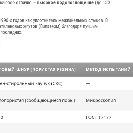
лючевое отличие —
высокое водопоглощение
(до 15%
990-х годов как уплотнитель межпанельных стыков. В
этиленовых жгутов (Вилатерм) благодаря лучшим
 последних.
к
ТОВЫЙ ШНУР (ПОРИСТАЯ РЕЗИНА)
МЕТОД ИСПЫТАНИЙ
ен-стирольный каучук (СКС)
—
топористая (сообщающиеся поры)
Микроскопия
00
ГОСТ 17177