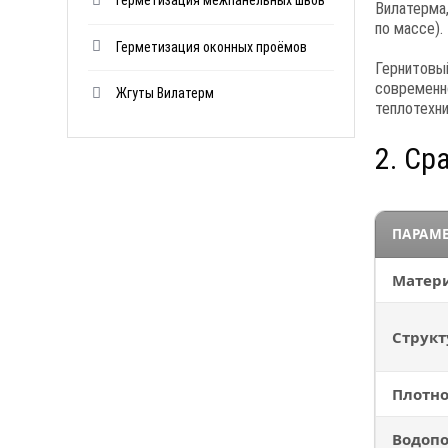
Вилатерма
по массе).
Герметизация оконных проёмов
Гернитовы
современн
Жгуты Вилатерм
теплотехн
2. Ср
ПАРАМ
Матер
Структ
Плотно
Водоп