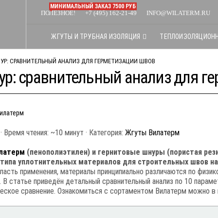
МИНИМАЛЬНЫЙ ЗАКАЗ 7500 РУБ
ПОЛЕЗНОЕ!
+7 (495) 162-21-49
INFO@WILATERM.RU
ЖГУТЫ И ТРУБНАЯ ИЗОЛЯЦИЯ
ТЕПЛОИЗОЛЯЦИОН
УР: СРАВНИТЕЛЬНЫЙ АНАЛИЗ ДЛЯ ГЕРМЕТИЗАЦИИ ШВОВ
ур: сравнительный анализ для г
илатерм
· Время чтения: ~10 минут · Категория:
Жгуты Вилатерм
латерм
(пенополиэтилен) и гернитовые шнуры (пористая рези
типа уплотнительных материалов для строительных швов на
асть применения, материалы принципиально различаются по физик
 В статье приведён детальный сравнительный анализ по 10 парам
ческое сравнение. Ознакомиться с сортаментом Вилатерм можно в