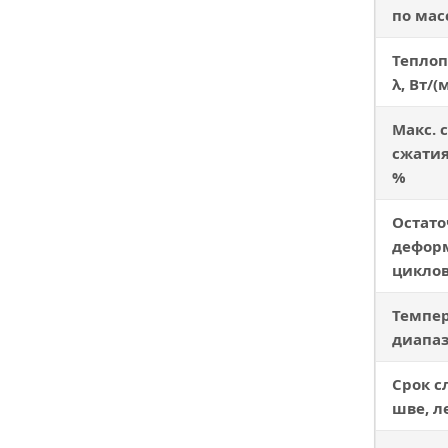
по мас
Теплоп
λ, Вт/(
Макс. 
сжатия
%
Остато
деформ
циклов
Темпе
диапаз
Срок с
шве, л