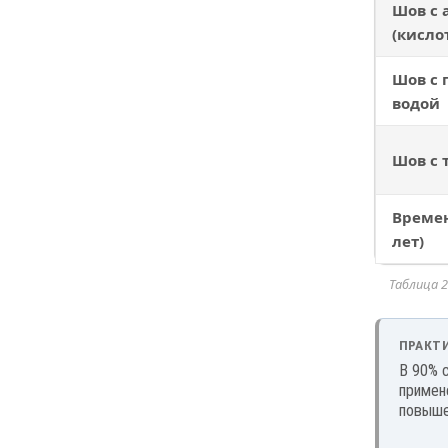
Шов с 
(кисло
Шов с 
водой
Шов с 
Времен
лет)
Таблица 
ПРАКТ
В 90% 
примен
повыше