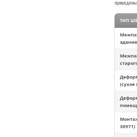
приведены 
ТИП ШВ
Межпа
здание
Межпа
старог
Дефор
(сухое
Дефор
помещ
Монтаж
30971)