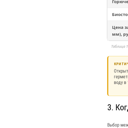
Горюче
Биосто
Цена за
мм), ру
Таблица 
КРИТИ
Открыт
гермет
воду в
3. Ко
Выбор меж