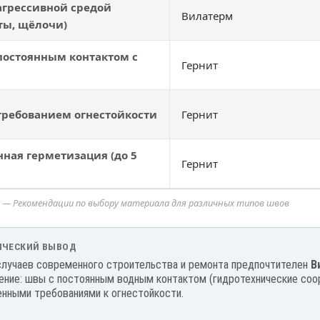
агрессивной средой
Вилатерм
ты, щёлочи)
постоянным контактом с
Гернит
требованием огнестойкости
Гернит
ная герметизация (до 5
Гернит
2 — Рекомендации по выбору материала для различных типов швов
ИЧЕСКИЙ ВЫВОД
случаев современного строительства и ремонта предпочтителен
В
ение: швы с постоянным водным контактом (гидротехнические соо
нными требованиями к огнестойкости.