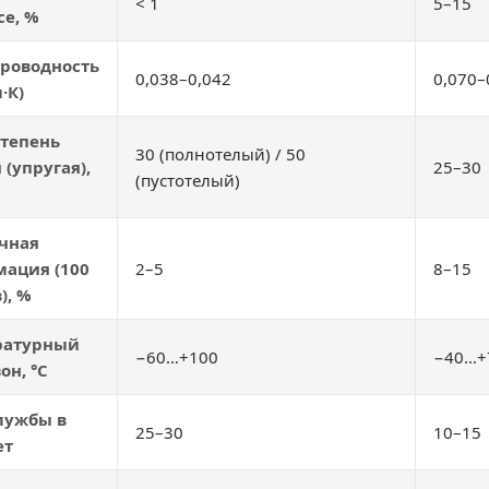
< 1
5–15
се, %
роводность
0,038–0,042
0,070–
м·К)
степень
30 (полнотелый) / 50
 (упругая),
25–30
(пустотелый)
чная
ация (100
2–5
8–15
), %
ратурный
−60…+100
−40…+
он, °C
лужбы в
25–30
10–15
ет