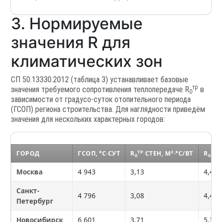
3. Нормируемые
значения R для
климатических зон
СП 50.13330.2012 (таблица 3) устанавливает базовые
тр
значения требуемого сопротивления теплопередаче R
в
0
зависимости от градусо-суток отопительного периода
(ГСОП) региона строительства. Для наглядности приведём
значения для нескольких характерных городов:
ТР
ТР
ГОРОД
ГСОП, °C·СУТ
R
СТЕН, М²·°C/ВТ
R
С
0
0
Москва
4 943
3,13
4,47
Санкт-
4 796
3,08
4,40
Петербург
Новосибирск
6 601
3,71
5,30