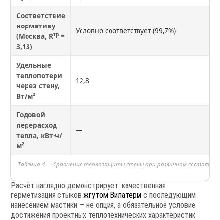
Соответствие
нормативу
Условно соответствует (99,7%)
тр
(Москва, R
=
3,13)
Удельные
теплопотери
12,8
через стену,
Вт/м²
Годовой
перерасход
—
тепла, кВт·ч/
м²
Таблица 4 — Сравнение теплозащиты стены при различном состоянии
Расчёт наглядно демонстрирует: качественная
герметизация стыков
жгутом Вилатерм
с последующим
нанесением мастики — не опция, а обязательное условие
достижения проектных теплотехнических характеристик