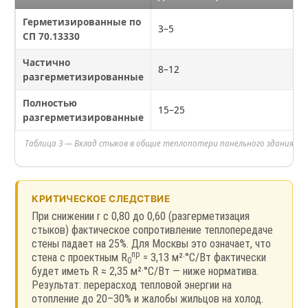
Герметизированные по
3–5
СП 70.13330
Частично
8–12
разгерметизированные
Полностью
15–25
разгерметизированные
Таблица 3 — Вклад стыков в общие теплопотери панельного здания
КРИТИЧЕСКОЕ СЛЕДСТВИЕ
При снижении r с 0,80 до 0,60 (разгерметизация
стыков) фактическое сопротивление теплопередаче
стены падает на 25%. Для Москвы это означает, что
пр
стена с проектным R
= 3,13 м²·°C/Вт фактически
0
будет иметь R ≈ 2,35 м²·°C/Вт — ниже норматива.
Результат: перерасход тепловой энергии на
отопление до 20–30% и жалобы жильцов на холод.