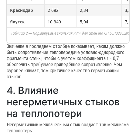
Краснодар
2 682
2,34
3,34
Якутск
10 340
5,04
7,20
тр
Таблица 2 — Нормируемые значения R
для стен (по СП 50.13330.2012, т
0
Значение в последнем столбце показывает, каким должно
быть сопротивление теплопередаче условно-однородного
фрагмента стены, чтобы с учётом коэффициента r = 0,7
обеспечить требуемое приведённое сопротивление. Чем
суровее климат, тем критичнее качество герметизации
стыков.
4. Влияние
негерметичных стыков
на теплопотери
Негерметичный межпанельный стык создаёт три механизма
теплопотерь: