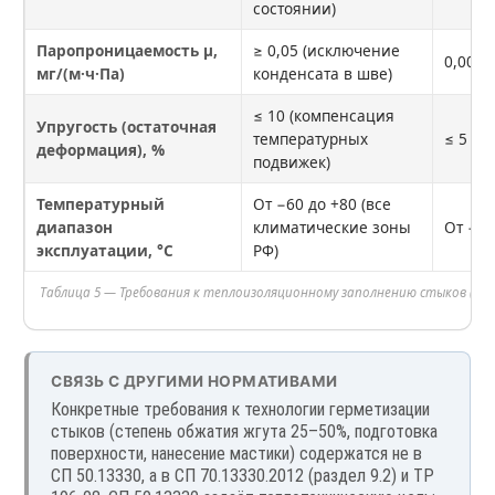
состоянии)
Паропроницаемость μ,
≥ 0,05 (исключение
0,001–
мг/(м·ч·Па)
конденсата в шве)
≤ 10 (компенсация
Упругость (остаточная
температурных
≤ 5
деформация), %
подвижек)
Температурный
От −60 до +80 (все
диапазон
климатические зоны
От −60
эксплуатации, °C
РФ)
Таблица 5 — Требования к теплоизоляционному заполнению стыков (выт
СВЯЗЬ С ДРУГИМИ НОРМАТИВАМИ
Конкретные требования к технологии герметизации
стыков (степень обжатия жгута 25–50%, подготовка
поверхности, нанесение мастики) содержатся не в
СП 50.13330, а в СП 70.13330.2012 (раздел 9.2) и ТР