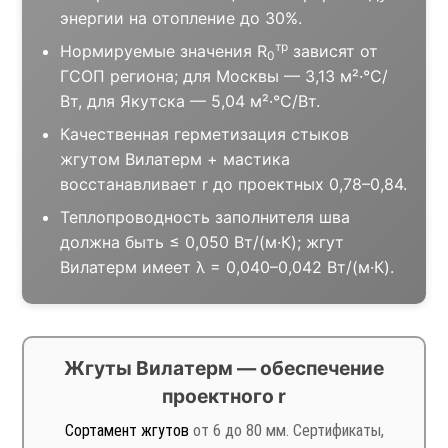
энергии на отопление до 30%.
тр
Нормируемые значения R
зависят от
0
ГСОП региона; для Москвы — 3,13 м²·°C/
Вт, для Якутска — 5,04 м²·°C/Вт.
Качественная герметизация стыков
жгутом Вилатерм + мастика
восстанавливает r до проектных 0,78–0,84.
Теплопроводность заполнителя шва
должна быть ≤ 0,050 Вт/(м·К); жгут
Вилатерм имеет λ = 0,040–0,042 Вт/(м·К).
Жгуты Вилатерм — обеспечение
проектного r
Сортамент жгутов
от 6 до 80 мм. Сертификаты,