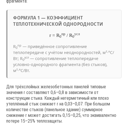
фрагмента:
ФОРМУЛА 1 — КОЭФФИЦИЕНТ
ТЕПЛОТЕХНИЧЕСКОЙ ОДНОРОДНОСТИ
пр
усл
r = R
/ R
0
0
пр
R
— приведённое сопротивление
0
теплопередаче с учётом неоднородностей, м²·°C/
усл
Вт; R
— сопротивление теплопередаче
0
условно-однородного фрагмента (без стыков),
м²·°C/Вт.
Для трёхслойных железобетонных панелей типовые
значения r составляют 0,6–0,8 в зависимости от
конструкции стыка. Каждый негерметичный или плохо
утеплённый стык снижает r на 0,03–0,07. При большом
количестве стыков (панельное здание) суммарное
снижение r может достигать 0,15–0,25, что эквивалентно
потере 15–25% теплозащиты.