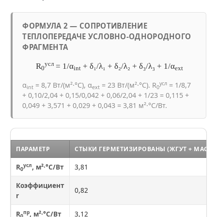
ФОРМУЛА 2 — СОПРОТИВЛЕНИЕ
ТЕПЛОПЕРЕДАЧЕ УСЛОВНО-ОДНОРОДНОГО
ФРАГМЕНТА
усл
R
= 1/α
+ δ₁/λ₁ + δ₂/λ₂ + δ₃/λ₃ + 1/α
0
int
ext
усл
α
= 8,7 Вт/(м²·°C), α
= 23 Вт/(м²·°C). R
= 1/8,7
int
ext
0
+ 0,10/2,04 + 0,15/0,042 + 0,06/2,04 + 1/23 = 0,115 +
0,049 + 3,571 + 0,029 + 0,043 = 3,81 м²·°C/Вт.
ПАРАМЕТР
СТЫКИ ГЕРМЕТИЗИРОВАНЫ (ЖГУТ + МАСТИ
усл
R
, м²·°C/Вт
3,81
0
Коэффициент
0,82
r
пр
R
, м²·°C/Вт
3,12
0