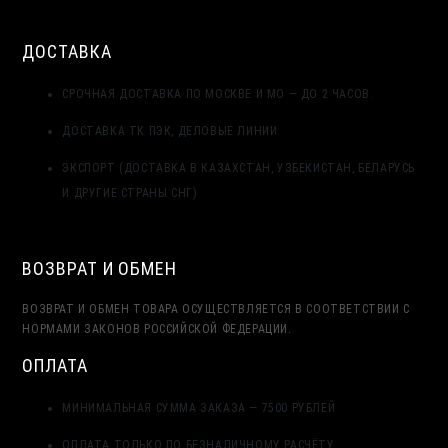
ПРОМЫШЛЕННЫХ ЗДАНИЙ: РАСЧЁТ И УСТРОЙСТВО
ДОСТАВКА
СРОЧНАЯ ДОСТАВКА ПО МОСКВЕ И МО — ДО 2 ЧАСОВ.
ДОСТАВКА ТК ПЭК, ДЕЛОВЫЕ ЛИНИИ
ЭКСПОРТ (ДОСТАВКА В КАЗАХСТАН, УЗБЕКИСТАН, БЕЛАРУСЬ
И ДРУГИЕ СТРАНЫ СНГ)
ВОЗВРАТ И ОБМЕН
ВОЗВРАТ И ОБМЕН ТОВАРА ОСУЩЕСТВЛЯЕТСЯ В СООТВЕТСТВИИ С
НОРМАМИ ЗАКОНОВ РОССИЙСКОЙ ФЕДЕРАЦИИ.
ОПЛАТА
МИНИМАЛЬНАЯ СУММА ЗАКАЗА — 7500 РУБЛЕЙ
ОПЛАТА ТОЛЬКО ПО БЕЗНАЛИЧНОМУ РАСЧЁТУ