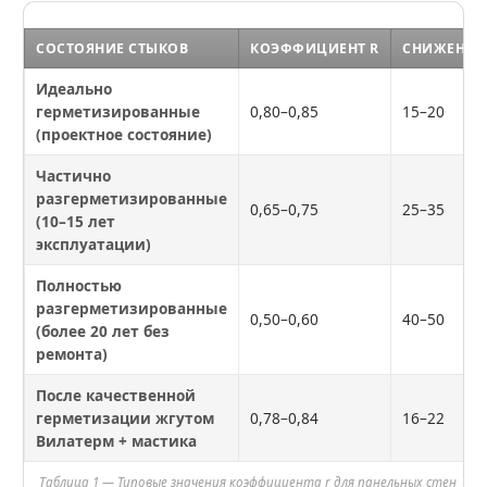
СОСТОЯНИЕ СТЫКОВ
КОЭФФИЦИЕНТ R
СНИЖЕНИЕ 
Идеально
герметизированные
0,80–0,85
15–20
(проектное состояние)
Частично
разгерметизированные
0,65–0,75
25–35
(10–15 лет
эксплуатации)
Полностью
разгерметизированные
0,50–0,60
40–50
(более 20 лет без
ремонта)
После качественной
герметизации жгутом
0,78–0,84
16–22
Вилатерм + мастика
Таблица 1 — Типовые значения коэффициента r для панельных стен