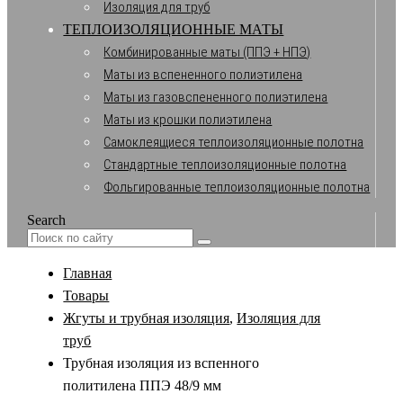
Изоляция для труб
ТЕПЛОИЗОЛЯЦИОННЫЕ МАТЫ
Комбинированные маты (ППЭ + НПЭ)
Маты из вспененного полиэтилена
Маты из газовспененного полиэтилена
Маты из крошки полиэтилена
Самоклеящиеся теплоизоляционные полотна
Стандартные теплоизоляционные полотна
Фольгированные теплоизоляционные полотна
Search
Главная
Товары
Жгуты и трубная изоляция
,
Изоляция для
труб
Трубная изоляция из вспенного
политилена ППЭ 48/9 мм