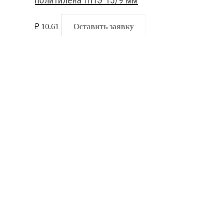
₽
10.61
Оставить заявку
Жгуты и трубная изоляция
,
Изоляция для труб
Трубная изоляция из вспенного
политилена ППЭ 35/9 мм