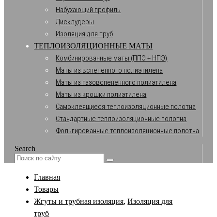
Набухающий профиль
Дисклудеры
Изоляция для труб
ТЕПЛОИЗОЛЯЦИОННЫЕ МАТЫ
Комбинированные маты (ППЭ + НПЭ)
Маты из вспененного полиэтилена
Маты из газовспененного полиэтилена
Маты из крошки полиэтилена
Самоклеящиеся теплоизоляционные полотна
Стандартные теплоизоляционные полотна
Фольгированные теплоизоляционные полотна
Search
Главная
Товары
Жгуты и трубная изоляция
,
Изоляция для
труб