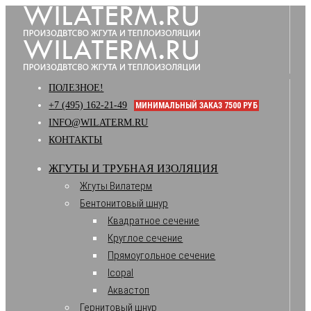
ПОЛЕЗНОЕ!
+7 (495) 162-21-49
МИНИМАЛЬНЫЙ ЗАКАЗ 7500 РУБ
INFO@WILATERM.RU
КОНТАКТЫ
ЖГУТЫ И ТРУБНАЯ ИЗОЛЯЦИЯ
Жгуты Вилатерм
Бентонитовый шнур
Квадратное сечение
Круглое сечение
Прямоугольное сечение
Icopal
Аквастоп
Гернитовый шнур