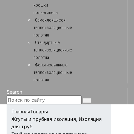
крошки
полиэтилена
Самоклеящиеся
теплоизоляционные
полотна
Стандартные
теплоизоляционные
полотна
Фольгированные
теплоизоляционные
полотна
Search
Главная
Товары
Жгуты и трубная изоляция
,
Изоляция
для труб