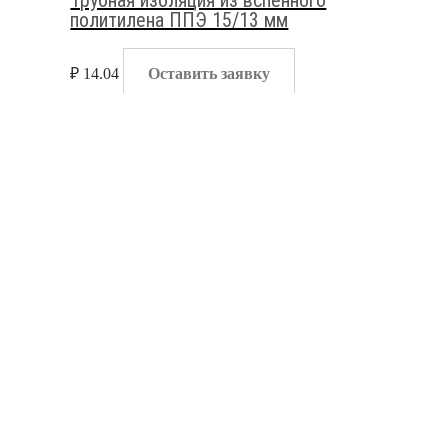
политилена ППЭ 15/13 мм
₽
14.04
Оставить заявку
Жгуты и трубная изоляция
,
Изоляция для труб
Трубная изоляция из вспенного