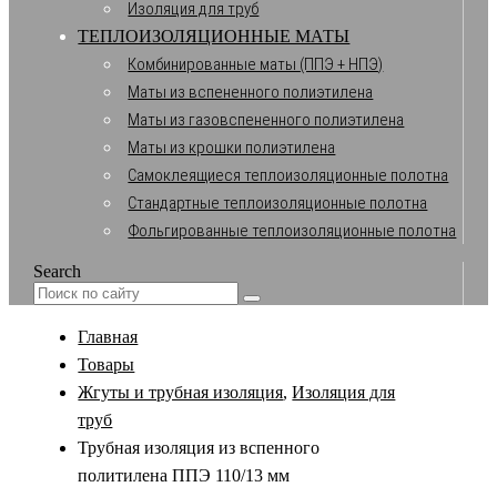
Изоляция для труб
ТЕПЛОИЗОЛЯЦИОННЫЕ МАТЫ
Комбинированные маты (ППЭ + НПЭ)
Маты из вспененного полиэтилена
Маты из газовспененного полиэтилена
Маты из крошки полиэтилена
Самоклеящиеся теплоизоляционные полотна
Стандартные теплоизоляционные полотна
Фольгированные теплоизоляционные полотна
Search
Главная
Товары
Жгуты и трубная изоляция
,
Изоляция для
труб
Трубная изоляция из вспенного
политилена ППЭ 110/13 мм