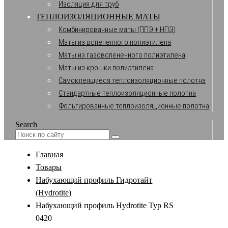
Изоляция для труб
ТЕПЛОИЗОЛЯЦИОННЫЕ МАТЫ
Комбинированные маты (ППЭ + НПЭ)
Маты из вспененного полиэтилена
Маты из газовспененного полиэтилена
Маты из крошки полиэтилена
Самоклеящиеся теплоизоляционные полотна
Стандартные теплоизоляционные полотна
Фольгированные теплоизоляционные полотна
Search
Главная
Товары
Набухающий профиль Гидротайт
(Hydrotite)
Набухающий профиль Hydrotite Typ RS
0420