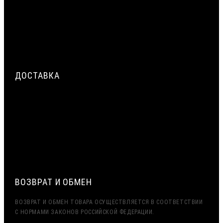
ЖГУТА ВИЛАТЕРМ КАК ТЕПЛОИЗОЛЯЦИОННОГО
ЗАПОЛНЕНИЯ
ТРЁХСЛОЙНАЯ СИСТЕМА ГЕРМЕТИЗАЦИИ МОНТАЖНОГО
ШВА ОКНА: НАРУЖНЫЙ, ЦЕНТРАЛЬНЫЙ, ВНУТРЕННИЙ СЛОЙ
ДОСТАВКА
СРОЧНАЯ ДОСТАВКА ПО МОСКВЕ И МО — ДО 2 ЧАСОВ.
ДОСТАВКА ТК ПЭК, ДЕЛОВЫЕ ЛИНИИ
ЭКСПОРТ (ДОСТАВКА В КАЗАХСТАН, УЗБЕКИСТАН,
БЕЛАРУСЬ И ДРУГИЕ СТРАНЫ СНГ)
ВОЗВРАТ И ОБМЕН
ВОЗВРАТ И ОБМЕН ТОВАРА ОСУЩЕСТВЛЯЕТСЯ В СООТВЕТСТВИИ
С НОРМАМИ ЗАКОНОВ РОССИЙСКОЙ ФЕДЕРАЦИИ.