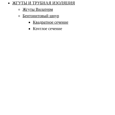
ЖГУТЫ И ТРУБНАЯ ИЗОЛЯЦИЯ
Жгуты Вилатерм
Бентонитовый шнур
Квадратное сечение
Круглое сечение
Прямоугольное сечение
Icopal
Аквастоп
Гернитовый шнур
Набухающий профиль
Дисклудеры
Изоляция для труб
ТЕПЛОИЗОЛЯЦИОННЫЕ МАТЫ
Комбинированные маты (ППЭ + НПЭ)
Маты из вспененного полиэтилена
Маты из газовспененного полиэтилена
Маты из крошки полиэтилена
Самоклеящиеся теплоизоляционные полотна