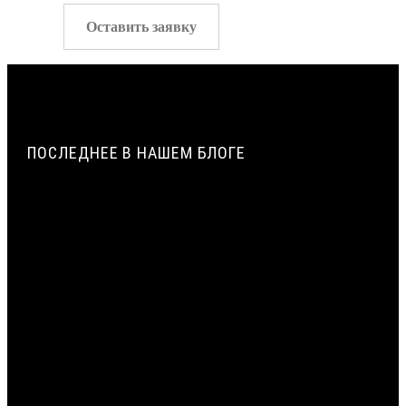
Оставить заявку
ПОСЛЕДНЕЕ В НАШЕМ БЛОГЕ
ПАРОПРОНИЦАЕМОСТЬ И СОПРОТИВЛЕНИЕ
ПАРОПРОНИЦАНИЮ ЖГУТОВ ИЗ ПЕНОПОЛИЭТИЛЕНА |
ВИЛАТЕРМ
ИСТОРИЯ СОЗДАНИЯ И ПРИМЕНЕНИЯ УПЛОТНИТЕЛЬНЫХ
ЖГУТОВ ИЗ ПЕНОПОЛИЭТИЛЕНА В СТРОИТЕЛЬСТВЕ |
ВИЛАТЕРМ
ТЕХНОЛОГИЯ ЭКСТРУЗИИ ПЕНОПОЛИЭТИЛЕНА: ОТ
ГРАНУЛЫ ДО ЖГУТА | ВИЛАТЕРМ
ЦЕНТРАЛЬНЫЙ СЛОЙ МОНТАЖНОГО ШВА: ПРИМЕНЕНИЕ