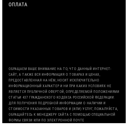
ОПЛАТА
МИНИМАЛЬНАЯ СУММА ЗАКАЗА — 7500 РУБЛЕЙ
ОПЛАТА ТОЛЬКО ПО БЕЗНАЛИЧНОМУ РАСЧЁТУ
ВОЗМОЖНА ОТСРОЧКА ПЛАТЕЖА
С НДС, БЕЗ НДС (ЭКСПОРТ)
РАБОТА С ГОС. ЗАКАЗОМ (213/44 ФЗ)
ОБРАЩАЕМ ВАШЕ ВНИМАНИЕ НА ТО, ЧТО ДАННЫЙ ИНТЕРНЕТ-
САЙТ, А ТАКЖЕ ВСЯ ИНФОРМАЦИЯ О ТОВАРАХ И ЦЕНАХ,
ПРЕДОСТАВЛЕННАЯ НА НЁМ, НОСИТ ИСКЛЮЧИТЕЛЬНО
ИНФОРМАЦИОННЫЙ ХАРАКТЕР И НИ ПРИ КАКИХ УСЛОВИЯХ НЕ
ЯВЛЯЕТСЯ ПУБЛИЧНОЙ ОФЕРТОЙ, ОПРЕДЕЛЯЕМОЙ ПОЛОЖЕНИЯМИ
СТАТЬИ 437 ГРАЖДАНСКОГО КОДЕКСА РОССИЙСКОЙ ФЕДЕРАЦИИ.
ДЛЯ ПОЛУЧЕНИЯ ПОДРОБНОЙ ИНФОРМАЦИИ О НАЛИЧИИ И
СТОИМОСТИ УКАЗАННЫХ ТОВАРОВ И (ИЛИ) УСЛУГ, ПОЖАЛУЙСТА,
ОБРАЩАЙТЕСЬ К МЕНЕДЖЕРУ САЙТА С ПОМОЩЬЮ СПЕЦИАЛЬНОЙ
ФОРМЫ СВЯЗИ ИЛИ ПО ЭЛЕКТРОННОЙ ПОЧТЕ