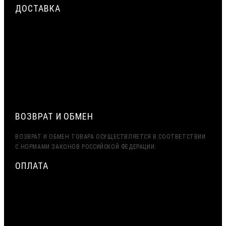
ДОСТАВКА
СРОЧНАЯ ДОСТАВКА ПО МОСКВЕ И МО — ДО 2 ЧАСОВ.
ДОСТАВКА ТК ПЭК, ДЕЛОВЫЕ ЛИНИИ
ЭКСПОРТ (ДОСТАВКА В КАЗАХСТАН, УЗБЕКИСТАН,
БЕЛАРУСЬ И ДРУГИЕ СТРАНЫ СНГ)
ВОЗВРАТ И ОБМЕН
ВОЗВРАТ И ОБМЕН ТОВАРА ОСУЩЕСТВЛЯЕТСЯ В СООТВЕТСТВИИ
С НОРМАМИ ЗАКОНОВ РОССИЙСКОЙ ФЕДЕРАЦИИ.
ОПЛАТА
МИНИМАЛЬНАЯ СУММА ЗАКАЗА — 7500 РУБЛЕЙ
ОПЛАТА ТОЛЬКО ПО БЕЗНАЛИЧНОМУ РАСЧЁТУ
ВОЗМОЖНА ОТСРОЧКА ПЛАТЕЖА