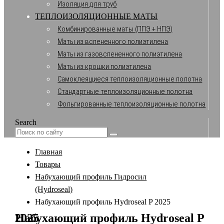
Изоляция для труб
ТЕПЛОИЗОЛЯЦИОННЫЕ МАТЫ
Комбинированные маты (ППЭ + НПЭ)
Маты из вспененного полиэтилена
Маты из газовспененного полиэтилена
Маты из крошки полиэтилена
Самоклеящиеся теплоизоляционные полотна
Стандартные теплоизоляционные полотна
Фольгированные теплоизоляционные полотна
Search
Главная
Товары
Набухающий профиль Гидросил
(Hydroseal)
Набухающий профиль Hydroseal P 2025
Набухающий профиль Hydroseal P 2025