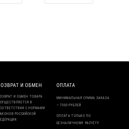
Набу
Гидро
соле
Ос
ВОЗВРАТ И ОБМЕН
ОПЛАТА
ОЗВРАТ И ОБМЕН ТОВАРА
МИНИМАЛЬНАЯ СУММА ЗАКАЗА
СУЩЕСТВЛЯЕТСЯ В
— 7500 РУБЛЕЙ
ООТВЕТСТВИИ С НОРМАМИ
АКОНОВ РОССИЙСКОЙ
ОПЛАТА ТОЛЬКО ПО
ЕДЕРАЦИИ.
БЕЗНАЛИЧНОМУ РАСЧЁТУ