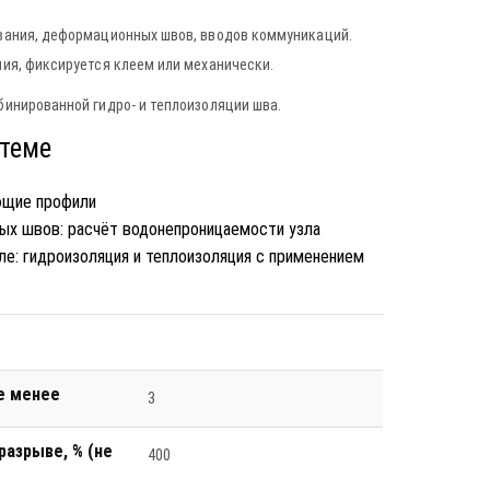
вания, деформационных швов, вводов коммуникаций.
ия, фиксируется клеем или механически.
инированной гидро- и теплоизоляции шва.
 теме
ющие профили
ых швов: расчёт водонепроницаемости узла
е: гидроизоляция и теплоизоляция с применением
не менее
3
разрыве, % (не
400