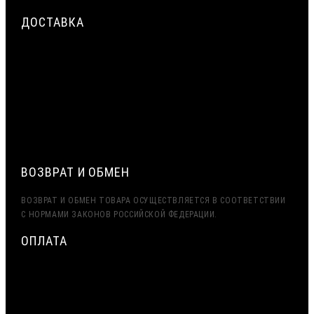
ДОСТАВКА
СРОЧНАЯ ДОСТАВКА ПО МОСКВЕ И МО — ДО 2 ЧАСОВ.
ДОСТАВКА ТК ПЭК, ДЕЛОВЫЕ ЛИНИИ
ЭКСПОРТ (ДОСТАВКА В КАЗАХСТАН, УЗБЕКИСТАН,
БЕЛАРУСЬ И ДРУГИЕ СТРАНЫ СНГ)
ВОЗВРАТ И ОБМЕН
ВОЗВРАТ И ОБМЕН ТОВАРА ОСУЩЕСТВЛЯЕТСЯ В СООТВЕТСТВИИ
С НОРМАМИ ЗАКОНОВ РОССИЙСКОЙ ФЕДЕРАЦИИ.
ОПЛАТА
МИНИМАЛЬНАЯ СУММА ЗАКАЗА — 7500 РУБЛЕЙ
ОПЛАТА ТОЛЬКО ПО БЕЗНАЛИЧНОМУ РАСЧЁТУ