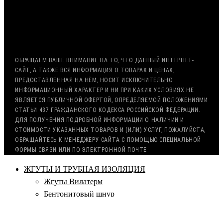
ВОЗМОЖНА ОТСРОЧКА ПЛАТЕЖА
С НДС, БЕЗ НДС (ЭКСПОРТ)
РАБОТА С ГОС. ЗАКАЗОМ (213/44 ФЗ)
ОБРАЩАЕМ ВАШЕ ВНИМАНИЕ НА ТО, ЧТО ДАННЫЙ ИНТЕРНЕТ-
САЙТ, А ТАКЖЕ ВСЯ ИНФОРМАЦИЯ О ТОВАРАХ И ЦЕНАХ,
ПРЕДОСТАВЛЕННАЯ НА НЁМ, НОСИТ ИСКЛЮЧИТЕЛЬНО
ИНФОРМАЦИОННЫЙ ХАРАКТЕР И НИ ПРИ КАКИХ УСЛОВИЯХ НЕ
ЯВЛЯЕТСЯ ПУБЛИЧНОЙ ОФЕРТОЙ, ОПРЕДЕЛЯЕМОЙ ПОЛОЖЕНИЯМИ
СТАТЬИ 437 ГРАЖДАНСКОГО КОДЕКСА РОССИЙСКОЙ ФЕДЕРАЦИИ.
ДЛЯ ПОЛУЧЕНИЯ ПОДРОБНОЙ ИНФОРМАЦИИ О НАЛИЧИИ И
СТОИМОСТИ УКАЗАННЫХ ТОВАРОВ И (ИЛИ) УСЛУГ, ПОЖАЛУЙСТА,
ОБРАЩАЙТЕСЬ К МЕНЕДЖЕРУ САЙТА С ПОМОЩЬЮ СПЕЦИАЛЬНОЙ
ФОРМЫ СВЯЗИ ИЛИ ПО ЭЛЕКТРОННОЙ ПОЧТЕ
ЖГУТЫ И ТРУБНАЯ ИЗОЛЯЦИЯ
Жгуты Вилатерм
Бентонитовый шнур
Квадратное сечение
Круглое сечение