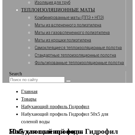
Изоляция для труб
ТЕПЛОИЗОЛЯЦИОННЫЕ МАТЫ
Комбинированные маты (ППЭ + НПЭ)
Маты из вспененного полиэтилена
Маты из газовспененного полиэтилена
Маты из крошки полиэтилена
Самоклеящиеся теплоизоляционные полотна
Стандартные теплоизоляционные полотна
Фольгированные теплоизоляционные полотна
Search
Главная
Товары
Набухающий профиль Гидрофил
Набухающий профиль Гидрофил 50х5 для
соленой воды
Набухающий профиль Гидрофил 50х5 для соленой воды