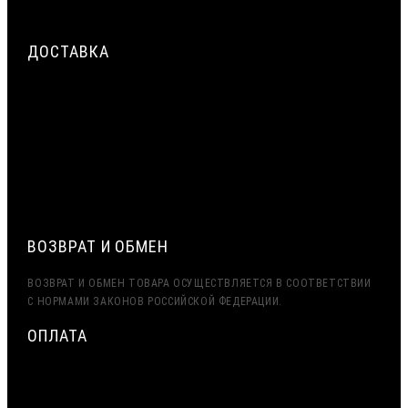
ШВА ОКНА: НАРУЖНЫЙ, ЦЕНТРАЛЬНЫЙ, ВНУТРЕННИЙ СЛОЙ
ДОСТАВКА
СРОЧНАЯ ДОСТАВКА ПО МОСКВЕ И МО — ДО 2 ЧАСОВ.
ДОСТАВКА ТК ПЭК, ДЕЛОВЫЕ ЛИНИИ
ЭКСПОРТ (ДОСТАВКА В КАЗАХСТАН, УЗБЕКИСТАН,
БЕЛАРУСЬ И ДРУГИЕ СТРАНЫ СНГ)
ВОЗВРАТ И ОБМЕН
ВОЗВРАТ И ОБМЕН ТОВАРА ОСУЩЕСТВЛЯЕТСЯ В СООТВЕТСТВИИ
С НОРМАМИ ЗАКОНОВ РОССИЙСКОЙ ФЕДЕРАЦИИ.
ОПЛАТА
МИНИМАЛЬНАЯ СУММА ЗАКАЗА — 7500 РУБЛЕЙ
ОПЛАТА ТОЛЬКО ПО БЕЗНАЛИЧНОМУ РАСЧЁТУ