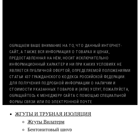
ВОЗМОЖНА ОТСРОЧКА ПЛАТЕЖА
С НДС, БЕЗ НДС (ЭКСПОРТ)
РАБОТА С ГОС. ЗАКАЗОМ (213/44 ФЗ)
ОБРАЩАЕМ ВАШЕ ВНИМАНИЕ НА ТО, ЧТО ДАННЫЙ ИНТЕРНЕТ-
САЙТ, А ТАКЖЕ ВСЯ ИНФОРМАЦИЯ О ТОВАРАХ И ЦЕНАХ,
ПРЕДОСТАВЛЕННАЯ НА НЁМ, НОСИТ ИСКЛЮЧИТЕЛЬНО
ИНФОРМАЦИОННЫЙ ХАРАКТЕР И НИ ПРИ КАКИХ УСЛОВИЯХ НЕ
ЯВЛЯЕТСЯ ПУБЛИЧНОЙ ОФЕРТОЙ, ОПРЕДЕЛЯЕМОЙ ПОЛОЖЕНИЯМИ
СТАТЬИ 437 ГРАЖДАНСКОГО КОДЕКСА РОССИЙСКОЙ ФЕДЕРАЦИИ.
ДЛЯ ПОЛУЧЕНИЯ ПОДРОБНОЙ ИНФОРМАЦИИ О НАЛИЧИИ И
СТОИМОСТИ УКАЗАННЫХ ТОВАРОВ И (ИЛИ) УСЛУГ, ПОЖАЛУЙСТА,
ОБРАЩАЙТЕСЬ К МЕНЕДЖЕРУ САЙТА С ПОМОЩЬЮ СПЕЦИАЛЬНОЙ
ФОРМЫ СВЯЗИ ИЛИ ПО ЭЛЕКТРОННОЙ ПОЧТЕ
ЖГУТЫ И ТРУБНАЯ ИЗОЛЯЦИЯ
Жгуты Вилатерм
Бентонитовый шнур
Квадратное сечение