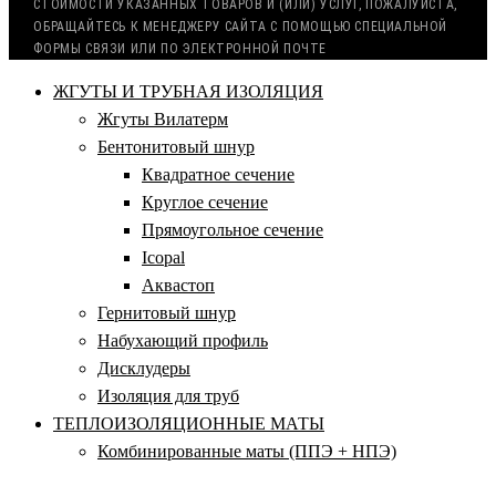
СТОИМОСТИ УКАЗАННЫХ ТОВАРОВ И (ИЛИ) УСЛУГ, ПОЖАЛУЙСТА,
ОБРАЩАЙТЕСЬ К МЕНЕДЖЕРУ САЙТА С ПОМОЩЬЮ СПЕЦИАЛЬНОЙ
ФОРМЫ СВЯЗИ ИЛИ ПО ЭЛЕКТРОННОЙ ПОЧТЕ
ЖГУТЫ И ТРУБНАЯ ИЗОЛЯЦИЯ
Жгуты Вилатерм
Бентонитовый шнур
Квадратное сечение
Круглое сечение
Прямоугольное сечение
Icopal
Аквастоп
Гернитовый шнур
Набухающий профиль
Дисклудеры
Изоляция для труб
ТЕПЛОИЗОЛЯЦИОННЫЕ МАТЫ
Комбинированные маты (ППЭ + НПЭ)
Маты из вспененного полиэтилена