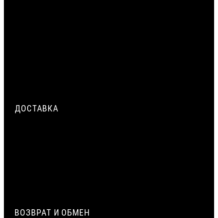
ЦЕНТРАЛЬНЫЙ СЛОЙ МОНТАЖНОГО ШВА: ПРИМЕНЕНИЕ
ЖГУТА ВИЛАТЕРМ КАК ТЕПЛОИЗОЛЯЦИОННОГО
ЗАПОЛНЕНИЯ
ТРЁХСЛОЙНАЯ СИСТЕМА ГЕРМЕТИЗАЦИИ МОНТАЖНОГО
ШВА ОКНА: НАРУЖНЫЙ, ЦЕНТРАЛЬНЫЙ, ВНУТРЕННИЙ СЛОЙ
ДЕФОРМАЦИОННЫЙ ШОВ В БЕТОННЫХ ПОЛАХ
ПРОМЫШЛЕННЫХ ЗДАНИЙ: РАСЧЁТ И УСТРОЙСТВО
ДОСТАВКА
СРОЧНАЯ ДОСТАВКА ПО МОСКВЕ И МО — ДО 2 ЧАСОВ.
ДОСТАВКА ТК ПЭК, ДЕЛОВЫЕ ЛИНИИ
ЭКСПОРТ (ДОСТАВКА В КАЗАХСТАН, УЗБЕКИСТАН,
БЕЛАРУСЬ И ДРУГИЕ СТРАНЫ СНГ)
ВОЗВРАТ И ОБМЕН