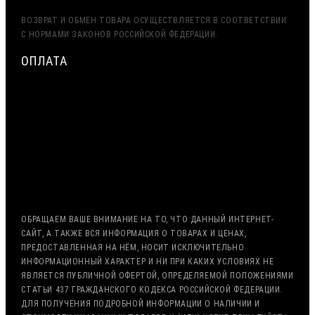
ВОЗВРАТ И ОБМЕН ТОВАРА ОСУЩЕСТВЛЯЕТСЯ В СООТВЕТСТВИИ
С НОРМАМИ ЗАКОНОВ РОССИЙСКОЙ ФЕДЕРАЦИИ.
ОПЛАТА
МИНИМАЛЬНАЯ СУММА ЗАКАЗА — 7500 РУБЛЕЙ
ОПЛАТА ТОЛЬКО ПО БЕЗНАЛИЧНОМУ РАСЧЁТУ
ВОЗМОЖНА ОТСРОЧКА ПЛАТЕЖА
С НДС, БЕЗ НДС (ЭКСПОРТ)
РАБОТА С ГОС. ЗАКАЗОМ (213/44 ФЗ)
ОБРАЩАЕМ ВАШЕ ВНИМАНИЕ НА ТО, ЧТО ДАННЫЙ ИНТЕРНЕТ-
САЙТ, А ТАКЖЕ ВСЯ ИНФОРМАЦИЯ О ТОВАРАХ И ЦЕНАХ,
ПРЕДОСТАВЛЕННАЯ НА НЁМ, НОСИТ ИСКЛЮЧИТЕЛЬНО
ИНФОРМАЦИОННЫЙ ХАРАКТЕР И НИ ПРИ КАКИХ УСЛОВИЯХ НЕ
ЯВЛЯЕТСЯ ПУБЛИЧНОЙ ОФЕРТОЙ, ОПРЕДЕЛЯЕМОЙ ПОЛОЖЕНИЯМИ
СТАТЬИ 437 ГРАЖДАНСКОГО КОДЕКСА РОССИЙСКОЙ ФЕДЕРАЦИИ.
ДЛЯ ПОЛУЧЕНИЯ ПОДРОБНОЙ ИНФОРМАЦИИ О НАЛИЧИИ И