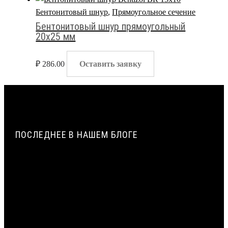
Бентонитовый шнур
,
Прямоугольное сечение
Бентонитовый шнур прямоугольный
20х25 мм
₽
286.00
Оставить заявку
ПОСЛЕДНЕЕ В НАШЕМ БЛОГЕ
ИСТОРИЯ СОЗДАНИЯ И ПРИМЕНЕНИЯ УПЛОТНИТЕЛЬНЫХ
ЖГУТОВ ИЗ ПЕНОПОЛИЭТИЛЕНА В СТРОИТЕЛЬСТВЕ |
ВИЛАТЕРМ
ТЕХНОЛОГИЯ ЭКСТРУЗИИ ПЕНОПОЛИЭТИЛЕНА: ОТ
ГРАНУЛЫ ДО ЖГУТА | ВИЛАТЕРМ