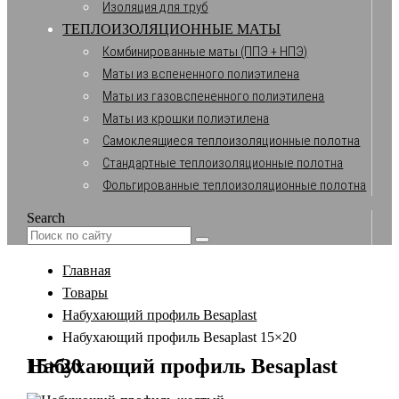
Изоляция для труб
ТЕПЛОИЗОЛЯЦИОННЫЕ МАТЫ
Комбинированные маты (ППЭ + НПЭ)
Маты из вспененного полиэтилена
Маты из газовспененного полиэтилена
Маты из крошки полиэтилена
Самоклеящиеся теплоизоляционные полотна
Стандартные теплоизоляционные полотна
Фольгированные теплоизоляционные полотна
Search
Главная
Товары
Набухающий профиль Besaplast
Набухающий профиль Besaplast 15×20
Набухающий профиль Besaplast 15×20