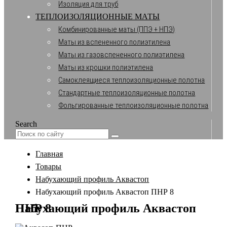
Изоляция для труб
ТЕПЛОИЗОЛЯЦИОННЫЕ МАТЫ
Комбинированные маты (ППЭ + НПЭ)
Маты из вспененного полиэтилена
Маты из газовспененного полиэтилена
Маты из крошки полиэтилена
Самоклеящиеся теплоизоляционные полотна
Стандартные теплоизоляционные полотна
Фольгированные теплоизоляционные полотна
Search
Главная
Товары
Набухающий профиль Аквастоп
Набухающий профиль Аквастоп ПНР 8
Набухающий профиль Аквастоп ПНР 8