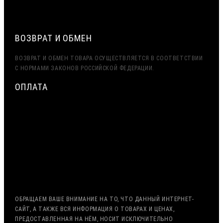
БЕЛАРУСЬ И ДРУГИЕ СТРАНЫ СНГ)
ВОЗВРАТ И ОБМЕН
ВОЗВРАТ И ОБМЕН ТОВАРА ОСУЩЕСТВЛЯЕТСЯ В СООТВЕТСТВИИ
С НОРМАМИ ЗАКОНОВ РОССИЙСКОЙ ФЕДЕРАЦИИ.
ОПЛАТА
МИНИМАЛЬНАЯ СУММА ЗАКАЗА — 7500 РУБЛЕЙ
ОПЛАТА ТОЛЬКО ПО БЕЗНАЛИЧНОМУ РАСЧЁТУ
ВОЗМОЖНА ОТСРОЧКА ПЛАТЕЖА
С НДС, БЕЗ НДС (ЭКСПОРТ)
РАБОТА С ГОС. ЗАКАЗОМ (213/44 ФЗ)
ОБРАЩАЕМ ВАШЕ ВНИМАНИЕ НА ТО, ЧТО ДАННЫЙ ИНТЕРНЕТ-
САЙТ, А ТАКЖЕ ВСЯ ИНФОРМАЦИЯ О ТОВАРАХ И ЦЕНАХ,
ПРЕДОСТАВЛЕННАЯ НА НЁМ, НОСИТ ИСКЛЮЧИТЕЛЬНО