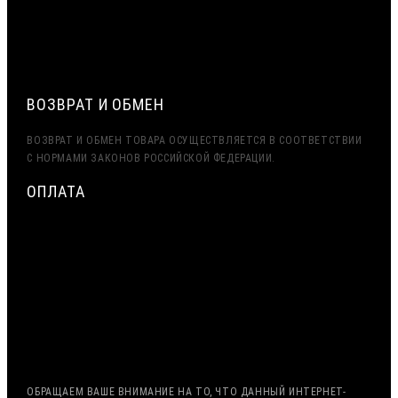
ЭКСПОРТ (ДОСТАВКА В КАЗАХСТАН, УЗБЕКИСТАН,
БЕЛАРУСЬ И ДРУГИЕ СТРАНЫ СНГ)
ВОЗВРАТ И ОБМЕН
ВОЗВРАТ И ОБМЕН ТОВАРА ОСУЩЕСТВЛЯЕТСЯ В СООТВЕТСТВИИ
С НОРМАМИ ЗАКОНОВ РОССИЙСКОЙ ФЕДЕРАЦИИ.
ОПЛАТА
МИНИМАЛЬНАЯ СУММА ЗАКАЗА — 7500 РУБЛЕЙ
ОПЛАТА ТОЛЬКО ПО БЕЗНАЛИЧНОМУ РАСЧЁТУ
ВОЗМОЖНА ОТСРОЧКА ПЛАТЕЖА
С НДС, БЕЗ НДС (ЭКСПОРТ)
РАБОТА С ГОС. ЗАКАЗОМ (213/44 ФЗ)
ОБРАЩАЕМ ВАШЕ ВНИМАНИЕ НА ТО, ЧТО ДАННЫЙ ИНТЕРНЕТ-