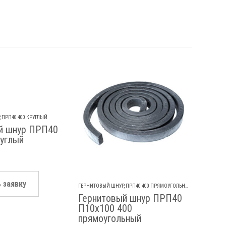
,
ПРП40 400 КРУГЛЫЙ
ГЕРНИТО
й шнур ПРП40
Герн
руглый
К12 4
₽
45.5
 заявку
Ос
ГЕРНИТОВЫЙ ШНУР
,
ПРП40 400 ПРЯМОУГОЛЬНЫЙ
Гернитовый шнур ПРП40
П10х100 400
прямоугольный