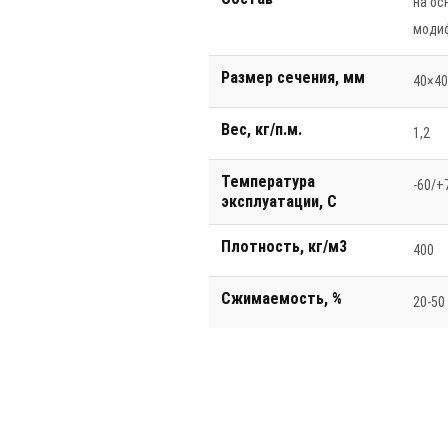
на ос
моди
Размер сечения, мм
40×4
Вес, кг/п.м.
1,2
Температура
-60/+
эксплуатации, С
Плотность, кг/м3
400
Сжимаемость, %
20-50