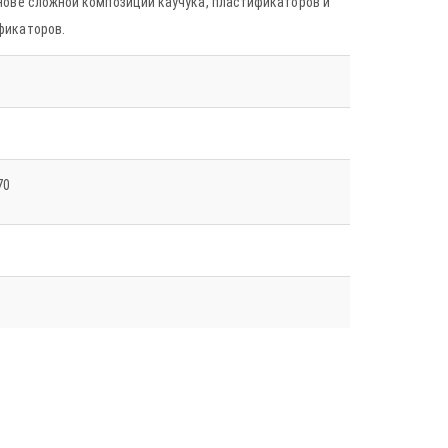
нове сложной композиции каучука, пластификаторов и
фикаторов.
0
70