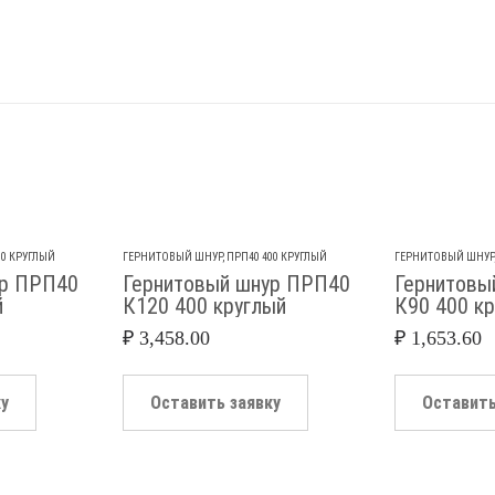
00 КРУГЛЫЙ
ГЕРНИТОВЫЙ ШНУР
,
ПРП40 400 КРУГЛЫЙ
ГЕРНИТОВЫЙ ШНУР
ур ПРП40
Гернитовый шнур ПРП40
Гернитовы
й
К120 400 круглый
К90 400 к
₽
3,458.00
₽
1,653.60
ку
Оставить заявку
Оставить