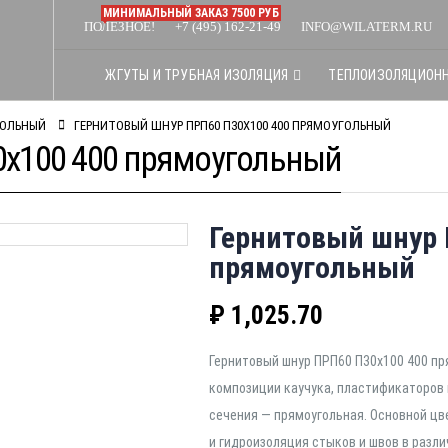
МИНИМАЛЬНЫЙ ЗАКАЗ 7500 РУБ
ПОЛЕЗНОЕ!
+7 (495) 162-21-49
INFO@WILATERM.RU
ЖГУТЫ И ТРУБНАЯ ИЗОЛЯЦИЯ
ТЕПЛОИЗОЛЯЦИОН
ГОЛЬНЫЙ
ГЕРНИТОВЫЙ ШНУР ПРП60 П30Х100 400 ПРЯМОУГОЛЬНЫЙ
0х100 400 прямоугольный
Гернитовый шнур 
прямоугольный
₽
1,025.70
Гернитовый шнур ПРП60 П30х100 400 п
композиции каучука, пластификаторов 
сечения — прямоугольная. Основной цв
и гидроизоляция стыков и швов в разл