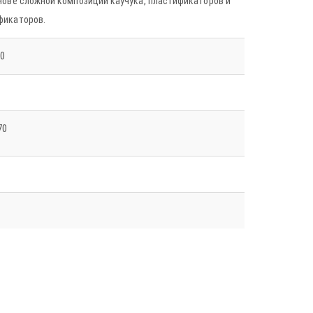
нове сложной композиции каучука, пластификаторов и
фикаторов.
00
70