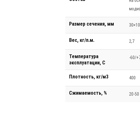
на ос
моди
Размер сечения, мм
30×1
Вес, кг/п.м.
2,7
Температура
-60/+
эксплуатации, С
Плотность, кг/м3
400
Сжимаемость, %
20-50