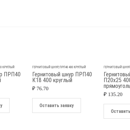
00 КРУГЛЫЙ
ГЕРНИТОВЫЙ ШНУР
,
ПРП40 400 КРУГЛЫЙ
ГЕРНИТОВЫЙ ШНУР
ур ПРП40
Гернитовый шнур ПРП40
Гернитовы
й
К18 400 круглый
П20х25 40
прямоугол
₽
76.70
₽
135.20
ку
Оставить заявку
Оставить