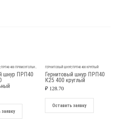
,
ПРП40 400 ПРЯМОУГОЛЬНЫЙ
ГЕРНИТОВЫЙ ШНУР
,
ПРП40 400 КРУГЛЫЙ
ГЕРНИТО
й шнур ПРП40
Гернитовый шнур ПРП40
Герн
0
К25 400 круглый
П10х
ьный
прям
₽
128.70
₽
59.8
Оставить заявку
 заявку
Ос