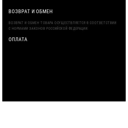
ВОЗВРАТ И ОБМЕН
ВОЗВРАТ И ОБМЕН ТОВАРА ОСУЩЕСТВЛЯЕТСЯ В СООТВЕТСТВИИ
С НОРМАМИ ЗАКОНОВ РОССИЙСКОЙ ФЕДЕРАЦИИ.
ОПЛАТА
МИНИМАЛЬНАЯ СУММА ЗАКАЗА — 7500 РУБЛЕЙ
ОПЛАТА ТОЛЬКО ПО БЕЗНАЛИЧНОМУ РАСЧЁТУ
ВОЗМОЖНА ОТСРОЧКА ПЛАТЕЖА
С НДС, БЕЗ НДС (ЭКСПОРТ)
РАБОТА С ГОС. ЗАКАЗОМ (213/44 ФЗ)
ОБРАЩАЕМ ВАШЕ ВНИМАНИЕ НА ТО, ЧТО ДАННЫЙ ИНТЕРНЕТ-
САЙТ, А ТАКЖЕ ВСЯ ИНФОРМАЦИЯ О ТОВАРАХ И ЦЕНАХ,
ПРЕДОСТАВЛЕННАЯ НА НЁМ, НОСИТ ИСКЛЮЧИТЕЛЬНО
ИНФОРМАЦИОННЫЙ ХАРАКТЕР И НИ ПРИ КАКИХ УСЛОВИЯХ НЕ
ЯВЛЯЕТСЯ ПУБЛИЧНОЙ ОФЕРТОЙ, ОПРЕДЕЛЯЕМОЙ ПОЛОЖЕНИЯМИ