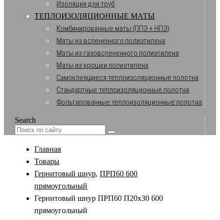
Изоляция для труб
ТЕПЛОИЗОЛЯЦИОННЫЕ МАТЫ
Комбинированные маты (ППЭ + НПЭ)
Маты из вспененного полиэтилена
Маты из газовспененного полиэтилена
Маты из крошки полиэтилена
Самоклеящиеся теплоизоляционные полотна
Стандартные теплоизоляционные полотна
Фольгированные теплоизоляционные полотна
Search
Главная
Товары
Гернитовый шнур
,
ПРП60 600
прямоугольный
Гернитовый шнур ПРП60 П20х30 600
прямоугольный