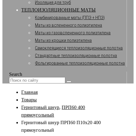
Изоляция для труб
ТЕПЛОИЗОЛЯЦИОННЫЕ МАТЫ
Комбинированные маты (ППЭ + НПЭ)
Маты из вспененного полиэтилена
Маты из газовспененного полиэтилена
Маты из крошки полиэтилена
Самоклеящиеся теплоизоляционные полотна
Стандартные теплоизоляционные полотна
Фольгированные теплоизоляционные полотна
Search
Главная
Товары
Гернитовый шнур
,
ПРП60 400
прямоугольный
Гернитовый шнур ПРП60 П10х20 400
прямоугольный