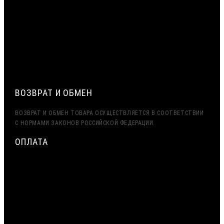
СРОЧНАЯ ДОСТАВКА ПО МОСКВЕ И МО — ДО 2 ЧАСОВ.
ДОСТАВКА ТК ПЭК, ДЕЛОВЫЕ ЛИНИИ
ЭКСПОРТ (ДОСТАВКА В КАЗАХСТАН, УЗБЕКИСТАН,
БЕЛАРУСЬ И ДРУГИЕ СТРАНЫ СНГ)
ВОЗВРАТ И ОБМЕН
ВОЗВРАТ И ОБМЕН ТОВАРА ОСУЩЕСТВЛЯЕТСЯ В СООТВЕТСТВИИ
С НОРМАМИ ЗАКОНОВ РОССИЙСКОЙ ФЕДЕРАЦИИ.
ОПЛАТА
МИНИМАЛЬНАЯ СУММА ЗАКАЗА — 7500 РУБЛЕЙ
ОПЛАТА ТОЛЬКО ПО БЕЗНАЛИЧНОМУ РАСЧЁТУ
ВОЗМОЖНА ОТСРОЧКА ПЛАТЕЖА
С НДС, БЕЗ НДС (ЭКСПОРТ)