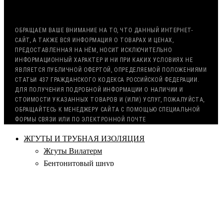
РАБОТА С ГОС. ЗАКАЗОМ (213/44 ФЗ)
ОБРАЩАЕМ ВАШЕ ВНИМАНИЕ НА ТО, ЧТО ДАННЫЙ ИНТЕРНЕТ-
САЙТ, А ТАКЖЕ ВСЯ ИНФОРМАЦИЯ О ТОВАРАХ И ЦЕНАХ,
ПРЕДОСТАВЛЕННАЯ НА НЁМ, НОСИТ ИСКЛЮЧИТЕЛЬНО
ИНФОРМАЦИОННЫЙ ХАРАКТЕР И НИ ПРИ КАКИХ УСЛОВИЯХ НЕ
ЯВЛЯЕТСЯ ПУБЛИЧНОЙ ОФЕРТОЙ, ОПРЕДЕЛЯЕМОЙ ПОЛОЖЕНИЯМИ
СТАТЬИ 437 ГРАЖДАНСКОГО КОДЕКСА РОССИЙСКОЙ ФЕДЕРАЦИИ.
ДЛЯ ПОЛУЧЕНИЯ ПОДРОБНОЙ ИНФОРМАЦИИ О НАЛИЧИИ И
СТОИМОСТИ УКАЗАННЫХ ТОВАРОВ И (ИЛИ) УСЛУГ, ПОЖАЛУЙСТА,
ОБРАЩАЙТЕСЬ К МЕНЕДЖЕРУ САЙТА С ПОМОЩЬЮ СПЕЦИАЛЬНОЙ
ФОРМЫ СВЯЗИ ИЛИ ПО ЭЛЕКТРОННОЙ ПОЧТЕ
ЖГУТЫ И ТРУБНАЯ ИЗОЛЯЦИЯ
Жгуты Вилатерм
Бентонитовый шнур
Квадратное сечение
Круглое сечение
Прямоугольное сечение
Icopal