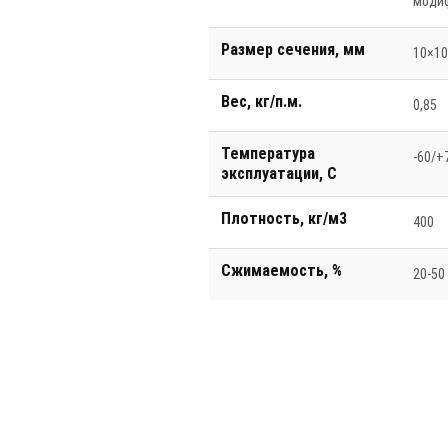
моди
Размер сечения, мм
10×1
Вес, кг/п.м.
0,85
Температура
-60/+
эксплуатации, С
Плотность, кг/м3
400
Сжимаемость, %
20-50