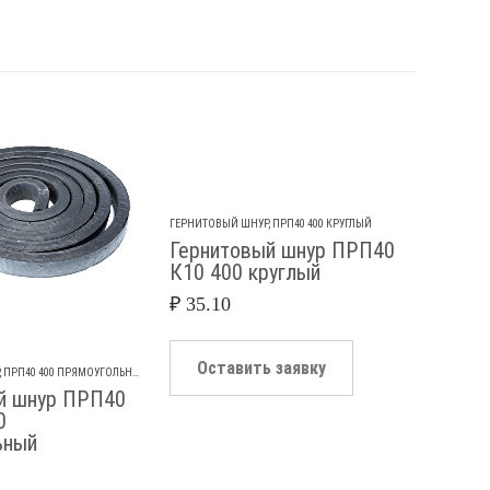
ГЕРНИТОВЫЙ ШНУР
,
ПРП40 400 КРУГЛЫЙ
ГЕРНИТО
Гернитовый шнур ПРП40
Герн
К10 400 круглый
К8 40
₽
35.10
₽
28.6
Оставить заявку
Ос
,
ПРП40 400 ПРЯМОУГОЛЬНЫЙ
й шнур ПРП40
0
ьный