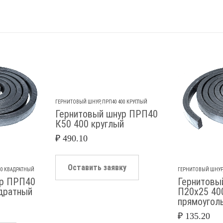
ГЕРНИТОВЫЙ ШНУР
,
ПРП40 400 КРУГЛЫЙ
Гернитовый шнур ПРП40
К50 400 круглый
₽
490.10
Оставить заявку
00 КВАДРАТНЫЙ
ГЕРНИТОВЫЙ ШНУР
ур ПРП40
Гернитовы
дратный
П20х25 40
прямоугол
₽
135.20