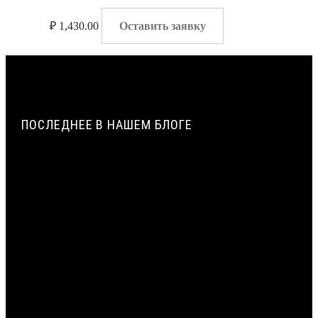
₽
1,430.00
Оставить заявку
ПОСЛЕДНЕЕ В НАШЕМ БЛОГЕ
ИСТОРИЯ СОЗДАНИЯ И ПРИМЕНЕНИЯ УПЛОТНИТЕЛЬНЫХ
ЖГУТОВ ИЗ ПЕНОПОЛИЭТИЛЕНА В СТРОИТЕЛЬСТВЕ |
ВИЛАТЕРМ
ТЕХНОЛОГИЯ ЭКСТРУЗИИ ПЕНОПОЛИЭТИЛЕНА: ОТ
ГРАНУЛЫ ДО ЖГУТА | ВИЛАТЕРМ
ЦЕНТРАЛЬНЫЙ СЛОЙ МОНТАЖНОГО ШВА: ПРИМЕНЕНИЕ
ЖГУТА ВИЛАТЕРМ КАК ТЕПЛОИЗОЛЯЦИОННОГО
ЗАПОЛНЕНИЯ