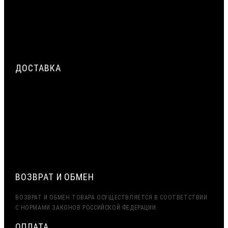
ТРЁХСЛОЙНАЯ СИСТЕМА ГЕРМЕТИЗАЦИИ МОНТАЖНОГО
ШВА ОКНА: НАРУЖНЫЙ, ЦЕНТРАЛЬНЫЙ, ВНУТРЕННИЙ СЛОЙ
ДЕФОРМАЦИОННЫЙ ШОВ В БЕТОННЫХ ПОЛАХ
ПРОМЫШЛЕННЫХ ЗДАНИЙ: РАСЧЁТ И УСТРОЙСТВО
ДОСТАВКА
СРОЧНАЯ ДОСТАВКА ПО МОСКВЕ И МО — ДО 2 ЧАСОВ.
ДОСТАВКА ТК ПЭК, ДЕЛОВЫЕ ЛИНИИ
ЭКСПОРТ (ДОСТАВКА В КАЗАХСТАН, УЗБЕКИСТАН,
БЕЛАРУСЬ И ДРУГИЕ СТРАНЫ СНГ)
ВОЗВРАТ И ОБМЕН
ВОЗВРАТ И ОБМЕН ТОВАРА ОСУЩЕСТВЛЯЕТСЯ В СООТВЕТСТВИИ
С НОРМАМИ ЗАКОНОВ РОССИЙСКОЙ ФЕДЕРАЦИИ.
ОПЛАТА