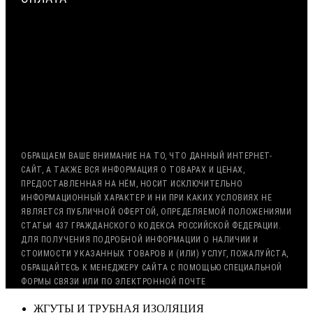
МИНИМАЛЬНАЯ СУММА ЗАКАЗА — 7500 РУБЛЕЙ
ОПЛАТА ТОЛЬКО ПО БЕЗНАЛИЧНОМУ РАСЧЁТУ
ВОЗМОЖНА ОТСРОЧКА ПЛАТЕЖА
С НДС, БЕЗ НДС (ЭКСПОРТ)
РАБОТА С ГОС. ЗАКАЗОМ (213/44 ФЗ)
ОБРАЩАЕМ ВАШЕ ВНИМАНИЕ НА ТО, ЧТО ДАННЫЙ ИНТЕРНЕТ-
САЙТ, А ТАКЖЕ ВСЯ ИНФОРМАЦИЯ О ТОВАРАХ И ЦЕНАХ,
ПРЕДОСТАВЛЕННАЯ НА НЁМ, НОСИТ ИСКЛЮЧИТЕЛЬНО
ИНФОРМАЦИОННЫЙ ХАРАКТЕР И НИ ПРИ КАКИХ УСЛОВИЯХ НЕ
ЯВЛЯЕТСЯ ПУБЛИЧНОЙ ОФЕРТОЙ, ОПРЕДЕЛЯЕМОЙ ПОЛОЖЕНИЯМИ
СТАТЬИ 437 ГРАЖДАНСКОГО КОДЕКСА РОССИЙСКОЙ ФЕДЕРАЦИИ.
ДЛЯ ПОЛУЧЕНИЯ ПОДРОБНОЙ ИНФОРМАЦИИ О НАЛИЧИИ И
СТОИМОСТИ УКАЗАННЫХ ТОВАРОВ И (ИЛИ) УСЛУГ, ПОЖАЛУЙСТА,
ОБРАЩАЙТЕСЬ К МЕНЕДЖЕРУ САЙТА С ПОМОЩЬЮ СПЕЦИАЛЬНОЙ
ФОРМЫ СВЯЗИ ИЛИ ПО ЭЛЕКТРОННОЙ ПОЧТЕ
ЖГУТЫ И ТРУБНАЯ ИЗОЛЯЦИЯ