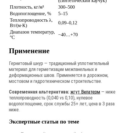
(синтетический каучук)
Плотность, кг/м³
300–500
Водопоглощение, %
5–15
Теплопроводность λ,
0,09–0,12
Вт/(м·К)
Диапазон температур,
−40…+70
°C
Применение
Гернитовый шнур — традиционный уплотнительный
материал для герметизации межпанельных и
деформационных швов. Применяется в дорожном,
мостовом и гидротехническом строительстве.
Современная альтернатива:
жгут Вилатерм
— ниже
теплопроводность (0,040 vs 0,10), нулевое
водопоглощение, срок службы 25+ лет, цена в 3 раза
ниже.
Экспертные статьи по теме