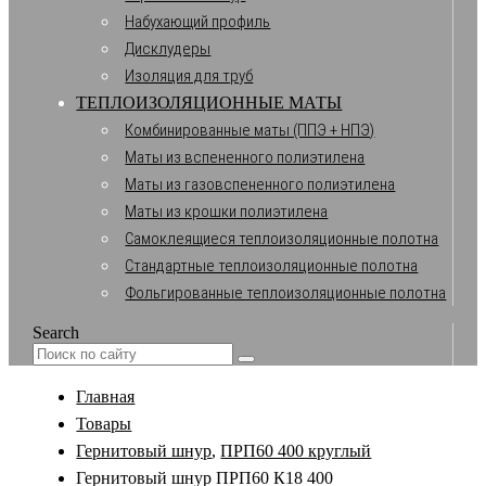
Набухающий профиль
Дисклудеры
Изоляция для труб
ТЕПЛОИЗОЛЯЦИОННЫЕ МАТЫ
Комбинированные маты (ППЭ + НПЭ)
Маты из вспененного полиэтилена
Маты из газовспененного полиэтилена
Маты из крошки полиэтилена
Самоклеящиеся теплоизоляционные полотна
Стандартные теплоизоляционные полотна
Фольгированные теплоизоляционные полотна
Search
Главная
Товары
Гернитовый шнур
,
ПРП60 400 круглый
Гернитовый шнур ПРП60 К18 400