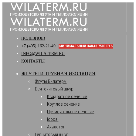
ПОЛЕЗНОЕ!
+7 (495) 162-21-49
МИНИМАЛЬНЫЙ ЗАКАЗ 7500 РУБ
INFO@WILATERM.RU
КОНТАКТЫ
ЖГУТЫ И ТРУБНАЯ ИЗОЛЯЦИЯ
Жгуты Вилатерм
Бентонитовый шнур
Квадратное сечение
Круглое сечение
Прямоугольное сечение
Icopal
Аквастоп
Гернитовый шнур