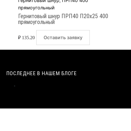
Гернитовый шнур
,
ПРП40 400
прямоугольный
Гернитовый шнур ПРП40 П20х25 400
прямоугольный
Оставить заявку
₽
135.20
ПОСЛЕДНЕЕ В НАШЕМ БЛОГЕ
ИСТОРИЯ СОЗДАНИЯ И ПРИМЕНЕНИЯ УПЛОТНИТЕЛЬНЫХ
ЖГУТОВ ИЗ ПЕНОПОЛИЭТИЛЕНА В СТРОИТЕЛЬСТВЕ |
ВИЛАТЕРМ
ТЕХНОЛОГИЯ ЭКСТРУЗИИ ПЕНОПОЛИЭТИЛЕНА: ОТ ГРАНУЛЫ
ДО ЖГУТА | ВИЛАТЕРМ
ЦЕНТРАЛЬНЫЙ СЛОЙ МОНТАЖНОГО ШВА: ПРИМЕНЕНИЕ