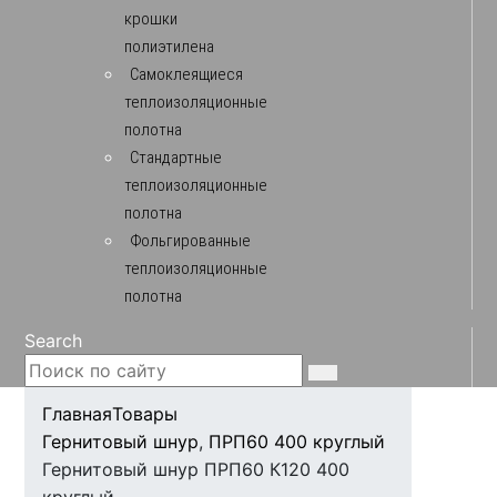
крошки
полиэтилена
Самоклеящиеся
теплоизоляционные
полотна
Стандартные
теплоизоляционные
полотна
Фольгированные
теплоизоляционные
полотна
Search
Главная
Товары
Гернитовый шнур
,
ПРП60 400 круглый
Гернитовый шнур ПРП60 К120 400