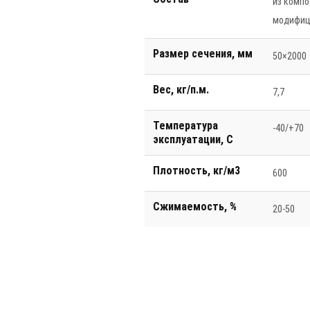
из компо
модифиц
Размер сечения, мм
50×2000
Вес, кг/п.м.
7,7
Температура
-40/+70
эксплуатации, С
Плотность, кг/м3
600
Сжимаемость, %
20-50