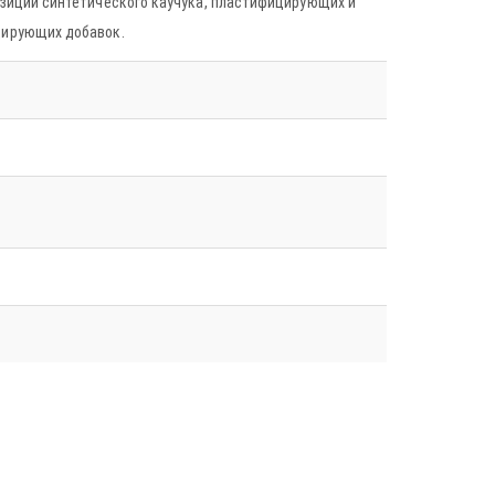
зиции синтетического каучука, пластифицирующих и
ирующих добавок.