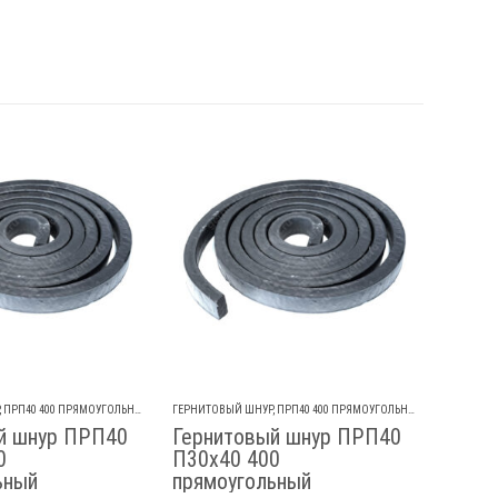
ГЕРНИТО
Герн
К60 4
₽
718.
Ос
,
ПРП40 400 ПРЯМОУГОЛЬНЫЙ
ГЕРНИТОВЫЙ ШНУР
,
ПРП40 400 ПРЯМОУГОЛЬНЫЙ
й шнур ПРП40
Гернитовый шнур ПРП40
0
П30х40 400
ьный
прямоугольный