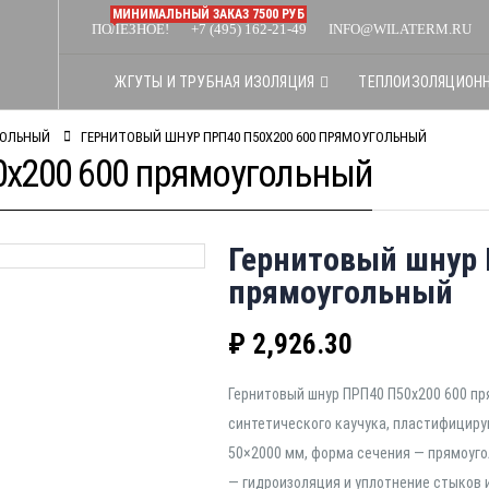
МИНИМАЛЬНЫЙ ЗАКАЗ 7500 РУБ
ПОЛЕЗНОЕ!
+7 (495) 162-21-49
INFO@WILATERM.RU
ЖГУТЫ И ТРУБНАЯ ИЗОЛЯЦИЯ
ТЕПЛОИЗОЛЯЦИОН
ГОЛЬНЫЙ
ГЕРНИТОВЫЙ ШНУР ПРП40 П50Х200 600 ПРЯМОУГОЛЬНЫЙ
0х200 600 прямоугольный
Гернитовый шнур 
прямоугольный
₽
2,926.30
Гернитовый шнур ПРП40 П50х200 600 п
синтетического каучука, пластифицир
50×2000 мм, форма сечения — прямоуго
— гидроизоляция и уплотнение стыков 