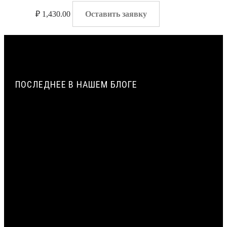
₽
1,430.00
Оставить заявку
ПОСЛЕДНЕЕ В НАШЕМ БЛОГЕ
ПАРОПРОНИЦАЕМОСТЬ И СОПРОТИВЛЕНИЕ
ПАРОПРОНИЦАНИЮ ЖГУТОВ ИЗ ПЕНОПОЛИЭТИЛЕНА |
ВИЛАТЕРМ
ИСТОРИЯ СОЗДАНИЯ И ПРИМЕНЕНИЯ УПЛОТНИТЕЛЬНЫХ
ЖГУТОВ ИЗ ПЕНОПОЛИЭТИЛЕНА В СТРОИТЕЛЬСТВЕ |
ВИЛАТЕРМ
ТЕХНОЛОГИЯ ЭКСТРУЗИИ ПЕНОПОЛИЭТИЛЕНА: ОТ
ГРАНУЛЫ ДО ЖГУТА | ВИЛАТЕРМ
ЦЕНТРАЛЬНЫЙ СЛОЙ МОНТАЖНОГО ШВА: ПРИМЕНЕНИЕ