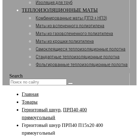
Изоляция для труб
ТЕПЛОИЗОЛЯЦИОННЫЕ МАТЫ
Комбинированные маты (ППЭ + НПЭ)
Маты из вспененного полиэтилена
Маты из газовспененного полиэтилена
Маты из крошки полиэтилена
Самоклеящиеся теплоизоляционные полотна
Стандартные теплоизоляционные полотна
Фольгированные теплоизоляционные полотна
Search
Главная
Товары
Гернитовый шнур
,
ПРП40 400
прямоугольный
Гернитовый шнур ПРП40 П15х20 400
прямоугольный