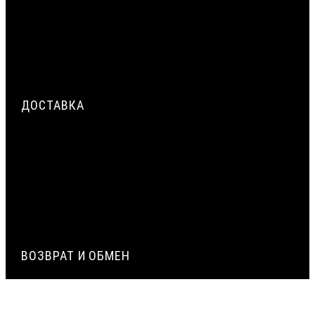
ЖГУТА ВИЛАТЕРМ КАК ТЕПЛОИЗОЛЯЦИОННОГО
ЗАПОЛНЕНИЯ
ТРЁХСЛОЙНАЯ СИСТЕМА ГЕРМЕТИЗАЦИИ МОНТАЖНОГО
ШВА ОКНА: НАРУЖНЫЙ, ЦЕНТРАЛЬНЫЙ, ВНУТРЕННИЙ СЛОЙ
ДОСТАВКА
СРОЧНАЯ ДОСТАВКА ПО МОСКВЕ И МО — ДО 2 ЧАСОВ.
ДОСТАВКА ТК ПЭК, ДЕЛОВЫЕ ЛИНИИ
ЭКСПОРТ (ДОСТАВКА В КАЗАХСТАН, УЗБЕКИСТАН,
БЕЛАРУСЬ И ДРУГИЕ СТРАНЫ СНГ)
ВОЗВРАТ И ОБМЕН
ВОЗВРАТ И ОБМЕН ТОВАРА ОСУЩЕСТВЛЯЕТСЯ В СООТВЕТСТВИИ
С НОРМАМИ ЗАКОНОВ РОССИЙСКОЙ ФЕДЕРАЦИИ.