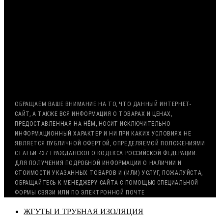
МИНИМАЛЬНАЯ СУММА ЗАКАЗА — 7500 РУБЛЕЙ
ОПЛАТА ТОЛЬКО ПО БЕЗНАЛИЧНОМУ РАСЧЁТУ
ВОЗМОЖНА ОТСРОЧКА ПЛАТЕЖА
С НДС, БЕЗ НДС (ЭКСПОРТ)
РАБОТА С ГОС. ЗАКАЗОМ (213/44 ФЗ)
ОБРАЩАЕМ ВАШЕ ВНИМАНИЕ НА ТО, ЧТО ДАННЫЙ ИНТЕРНЕТ-
САЙТ, А ТАКЖЕ ВСЯ ИНФОРМАЦИЯ О ТОВАРАХ И ЦЕНАХ,
ПРЕДОСТАВЛЕННАЯ НА НЁМ, НОСИТ ИСКЛЮЧИТЕЛЬНО
ИНФОРМАЦИОННЫЙ ХАРАКТЕР И НИ ПРИ КАКИХ УСЛОВИЯХ НЕ
ЯВЛЯЕТСЯ ПУБЛИЧНОЙ ОФЕРТОЙ, ОПРЕДЕЛЯЕМОЙ ПОЛОЖЕНИЯМИ
СТАТЬИ 437 ГРАЖДАНСКОГО КОДЕКСА РОССИЙСКОЙ ФЕДЕРАЦИИ.
ДЛЯ ПОЛУЧЕНИЯ ПОДРОБНОЙ ИНФОРМАЦИИ О НАЛИЧИИ И
СТОИМОСТИ УКАЗАННЫХ ТОВАРОВ И (ИЛИ) УСЛУГ, ПОЖАЛУЙСТА,
ОБРАЩАЙТЕСЬ К МЕНЕДЖЕРУ САЙТА С ПОМОЩЬЮ СПЕЦИАЛЬНОЙ
ФОРМЫ СВЯЗИ ИЛИ ПО ЭЛЕКТРОННОЙ ПОЧТЕ
ЖГУТЫ И ТРУБНАЯ ИЗОЛЯЦИЯ