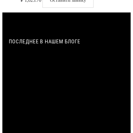
₽
1,025.70
Оставить заявку
ПОСЛЕДНЕЕ В НАШЕМ БЛОГЕ
ПАРОПРОНИЦАЕМОСТЬ И СОПРОТИВЛЕНИЕ
ПАРОПРОНИЦАНИЮ ЖГУТОВ ИЗ ПЕНОПОЛИЭТИЛЕНА |
ВИЛАТЕРМ
ИСТОРИЯ СОЗДАНИЯ И ПРИМЕНЕНИЯ УПЛОТНИТЕЛЬНЫХ
ЖГУТОВ ИЗ ПЕНОПОЛИЭТИЛЕНА В СТРОИТЕЛЬСТВЕ |
ВИЛАТЕРМ
ТЕХНОЛОГИЯ ЭКСТРУЗИИ ПЕНОПОЛИЭТИЛЕНА: ОТ
ГРАНУЛЫ ДО ЖГУТА | ВИЛАТЕРМ
ЦЕНТРАЛЬНЫЙ СЛОЙ МОНТАЖНОГО ШВА: ПРИМЕНЕНИЕ
ЖГУТА ВИЛАТЕРМ КАК ТЕПЛОИЗОЛЯЦИОННОГО