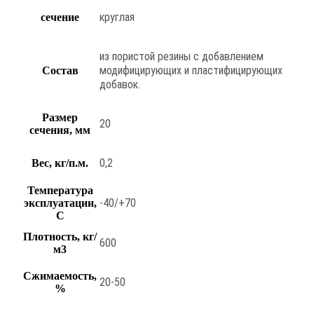
круглая
сечение
из пористой резины с добавлением
модифицирующих и пластифицирующих
Состав
добавок.
Размер
20
сечения, мм
0,2
Вес, кг/п.м.
Температура
-40/+70
эксплуатации,
С
Плотность, кг/
600
м3
Сжимаемость,
20-50
%