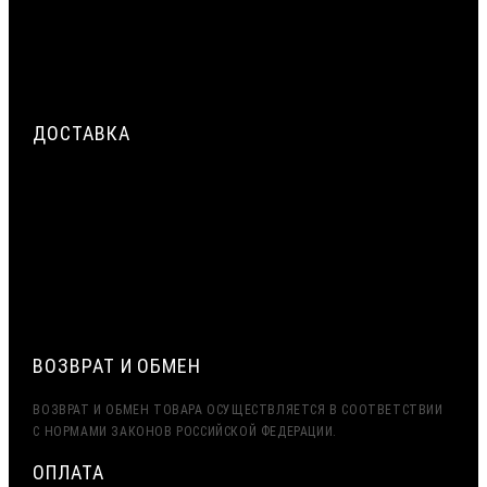
ЗАПОЛНЕНИЯ
ТРЁХСЛОЙНАЯ СИСТЕМА ГЕРМЕТИЗАЦИИ МОНТАЖНОГО
ШВА ОКНА: НАРУЖНЫЙ, ЦЕНТРАЛЬНЫЙ, ВНУТРЕННИЙ СЛОЙ
ДОСТАВКА
СРОЧНАЯ ДОСТАВКА ПО МОСКВЕ И МО — ДО 2 ЧАСОВ.
ДОСТАВКА ТК ПЭК, ДЕЛОВЫЕ ЛИНИИ
ЭКСПОРТ (ДОСТАВКА В КАЗАХСТАН, УЗБЕКИСТАН,
БЕЛАРУСЬ И ДРУГИЕ СТРАНЫ СНГ)
ВОЗВРАТ И ОБМЕН
ВОЗВРАТ И ОБМЕН ТОВАРА ОСУЩЕСТВЛЯЕТСЯ В СООТВЕТСТВИИ
С НОРМАМИ ЗАКОНОВ РОССИЙСКОЙ ФЕДЕРАЦИИ.
ОПЛАТА