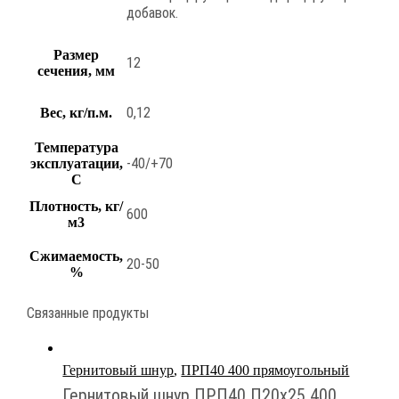
добавок.
Размер
12
сечения, мм
0,12
Вес, кг/п.м.
Температура
-40/+70
эксплуатации,
С
Плотность, кг/
600
м3
Сжимаемость,
20-50
%
Связанные продукты
Гернитовый шнур
,
ПРП40 400 прямоугольный
Гернитовый шнур ПРП40 П20х25 400