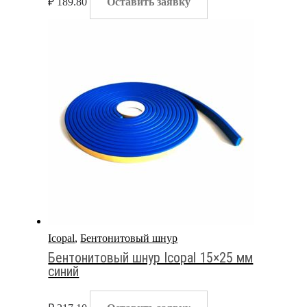
₽
189.80
Оставить заявку
Icopal
,
Бентонитовый шнур
Бентонитовый шнур Icopal 15×25 мм
синий