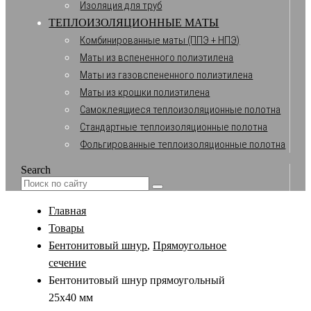
Изоляция для труб
ТЕПЛОИЗОЛЯЦИОННЫЕ МАТЫ
Комбинированные маты (ППЭ + НПЭ)
Маты из вспененного полиэтилена
Маты из газовспененного полиэтилена
Маты из крошки полиэтилена
Самоклеящиеся теплоизоляционные полотна
Стандартные теплоизоляционные полотна
Фольгированные теплоизоляционные полотна
Search
Главная
Товары
Бентонитовый шнур
,
Прямоугольное
сечение
Бентонитовый шнур прямоугольный
25х40 мм