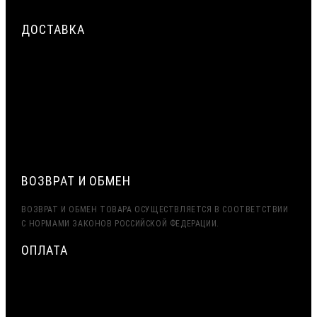
ПРОМЫШЛЕННЫХ ЗДАНИЙ: РАСЧЁТ И УСТРОЙСТВО
ДОСТАВКА
СРОЧНАЯ ДОСТАВКА ПО МОСКВЕ И МО — ДО 2 ЧАСОВ.
ДОСТАВКА ТК ПЭК, ДЕЛОВЫЕ ЛИНИИ
ЭКСПОРТ (ДОСТАВКА В КАЗАХСТАН, УЗБЕКИСТАН,
БЕЛАРУСЬ И ДРУГИЕ СТРАНЫ СНГ)
ВОЗВРАТ И ОБМЕН
ВОЗВРАТ И ОБМЕН ТОВАРА ОСУЩЕСТВЛЯЕТСЯ В СООТВЕТСТВИИ
С НОРМАМИ ЗАКОНОВ РОССИЙСКОЙ ФЕДЕРАЦИИ.
ОПЛАТА
МИНИМАЛЬНАЯ СУММА ЗАКАЗА — 7500 РУБЛЕЙ
ОПЛАТА ТОЛЬКО ПО БЕЗНАЛИЧНОМУ РАСЧЁТУ