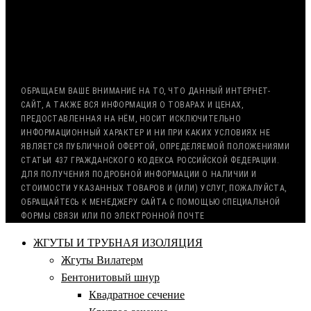
ВОЗМОЖНА ОТСРОЧКА ПЛАТЕЖА
С НДС, БЕЗ НДС (ЭКСПОРТ)
РАБОТА С ГОС. ЗАКАЗОМ (213/44 ФЗ)
ОБРАЩАЕМ ВАШЕ ВНИМАНИЕ НА ТО, ЧТО ДАННЫЙ ИНТЕРНЕТ-
САЙТ, А ТАКЖЕ ВСЯ ИНФОРМАЦИЯ О ТОВАРАХ И ЦЕНАХ,
ПРЕДОСТАВЛЕННАЯ НА НЁМ, НОСИТ ИСКЛЮЧИТЕЛЬНО
ИНФОРМАЦИОННЫЙ ХАРАКТЕР И НИ ПРИ КАКИХ УСЛОВИЯХ НЕ
ЯВЛЯЕТСЯ ПУБЛИЧНОЙ ОФЕРТОЙ, ОПРЕДЕЛЯЕМОЙ ПОЛОЖЕНИЯМИ
СТАТЬИ 437 ГРАЖДАНСКОГО КОДЕКСА РОССИЙСКОЙ ФЕДЕРАЦИИ.
ДЛЯ ПОЛУЧЕНИЯ ПОДРОБНОЙ ИНФОРМАЦИИ О НАЛИЧИИ И
СТОИМОСТИ УКАЗАННЫХ ТОВАРОВ И (ИЛИ) УСЛУГ, ПОЖАЛУЙСТА,
ОБРАЩАЙТЕСЬ К МЕНЕДЖЕРУ САЙТА С ПОМОЩЬЮ СПЕЦИАЛЬНОЙ
ФОРМЫ СВЯЗИ ИЛИ ПО ЭЛЕКТРОННОЙ ПОЧТЕ
ЖГУТЫ И ТРУБНАЯ ИЗОЛЯЦИЯ
Жгуты Вилатерм
Бентонитовый шнур
Квадратное сечение