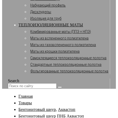
Набухающий профиль
Дисклудеры
Изоляция для труб
ТЕПЛОИЗОЛЯЦИОННЫЕ МАТЫ
Комбинированные маты (ППЭ + НПЭ)
Маты из вспененного полиэтилена
Маты из газовспененного полиэтилена
Маты из крошки полиэтилена
Самоклеящиеся теплоизоляционные полотна
Стандартные теплоизоляционные полотна
Фольгированные теплоизоляционные полотна
Search
Главная
Товары
Бентонитовый шнур
,
Аквастоп
Бентонитовый шнур ПНБ Аквастоп