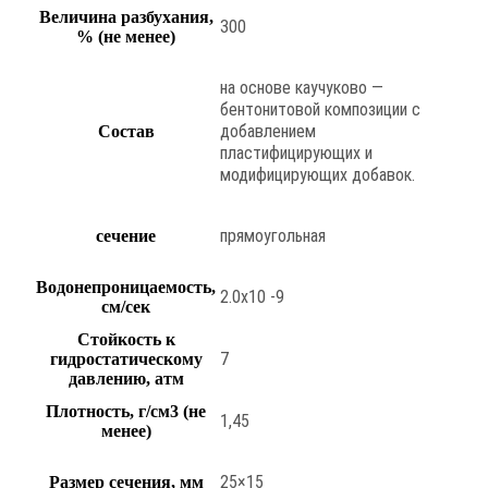
Величина разбухания,
300
% (не менее)
на основе каучуково —
бентонитовой композиции с
добавлением
Состав
пластифицирующих и
модифицирующих добавок.
прямоугольная
сечение
Водонепроницаемость,
2.0х10 -9
см/сек
Стойкость к
7
гидростатическому
давлению, атм
Плотность, г/см3 (не
1,45
менее)
25×15
Размер сечения, мм