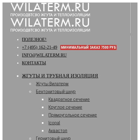
ПОЛЕЗНОЕ!
+7 (495) 162-21-49
МИНИМАЛЬНЫЙ ЗАКАЗ 7500 РУБ
INFO@WILATERM.RU
КОНТАКТЫ
ЖГУТЫ И ТРУБНАЯ ИЗОЛЯЦИЯ
Жгуты Вилатерм
Бентонитовый шнур
Квадратное сечение
Круглое сечение
Прямоугольное сечение
Icopal
Аквастоп
Гернитовый шнур