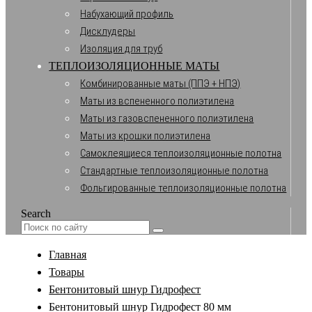
Набухающий профиль
Дисклудеры
Изоляция для труб
ТЕПЛОИЗОЛЯЦИОННЫЕ МАТЫ
Комбинированные маты (ППЭ + НПЭ)
Маты из вспененного полиэтилена
Маты из газовспененного полиэтилена
Маты из крошки полиэтилена
Самоклеящиеся теплоизоляционные полотна
Стандартные теплоизоляционные полотна
Фольгированные теплоизоляционные полотна
Search
Главная
Товары
Бентонитовый шнур Гидрофест
Бентонитовый шнур Гидрофест 80 мм