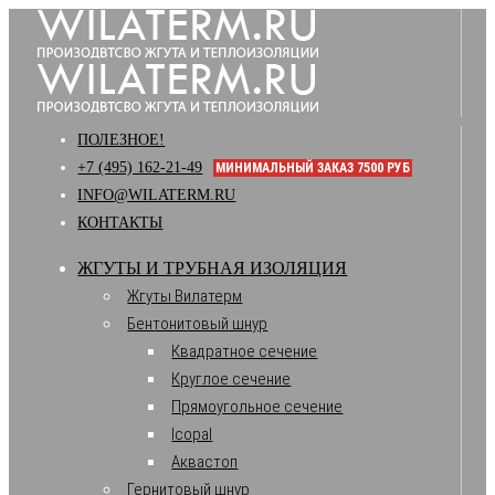
ПОЛЕЗНОЕ!
+7 (495) 162-21-49
МИНИМАЛЬНЫЙ ЗАКАЗ 7500 РУБ
INFO@WILATERM.RU
КОНТАКТЫ
ЖГУТЫ И ТРУБНАЯ ИЗОЛЯЦИЯ
Жгуты Вилатерм
Бентонитовый шнур
Квадратное сечение
Круглое сечение
Прямоугольное сечение
Icopal
Аквастоп
Гернитовый шнур