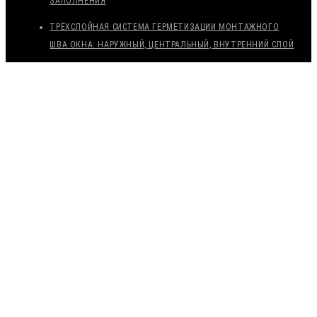
ЗАПОЛНЕНИЯ
ТРЁХСЛОЙНАЯ СИСТЕМА ГЕРМЕТИЗАЦИИ МОНТАЖНОГО
ШВА ОКНА: НАРУЖНЫЙ, ЦЕНТРАЛЬНЫЙ, ВНУТРЕННИЙ СЛОЙ
ДОСТАВКА
СРОЧНАЯ ДОСТАВКА ПО МОСКВЕ И МО — ДО 2 ЧАСОВ.
ДОСТАВКА ТК ПЭК, ДЕЛОВЫЕ ЛИНИИ
ЭКСПОРТ (ДОСТАВКА В КАЗАХСТАН, УЗБЕКИСТАН,
БЕЛАРУСЬ И ДРУГИЕ СТРАНЫ СНГ)
ВОЗВРАТ И ОБМЕН
ВОЗВРАТ И ОБМЕН ТОВАРА ОСУЩЕСТВЛЯЕТСЯ В СООТВЕТСТВИИ
С НОРМАМИ ЗАКОНОВ РОССИЙСКОЙ ФЕДЕРАЦИИ.
ОПЛАТА